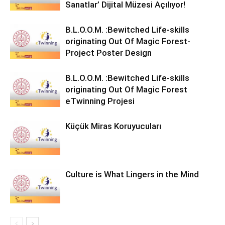
Sanatlar’ Dijital Müzesi Açılıyor!
B.L.O.O.M. :Bewitched Life-skills
originating Out Of Magic Forest-
Project Poster Design
B.L.O.O.M. :Bewitched Life-skills
originating Out Of Magic Forest
eTwinning Projesi
Küçük Miras Koruyucuları
Culture is What Lingers in the Mind