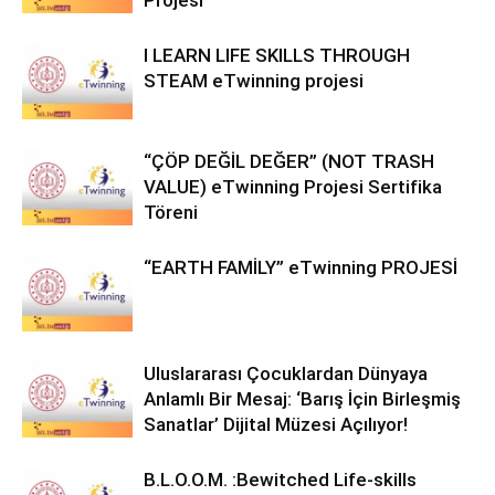
Projesi
I LEARN LIFE SKILLS THROUGH
STEAM eTwinning projesi
“ÇÖP DEĞİL DEĞER” (NOT TRASH
VALUE) eTwinning Projesi Sertifika
Töreni
“EARTH FAMİLY” eTwinning PROJESİ
Uluslararası Çocuklardan Dünyaya
Anlamlı Bir Mesaj: ‘Barış İçin Birleşmiş
Sanatlar’ Dijital Müzesi Açılıyor!
B.L.O.O.M. :Bewitched Life-skills