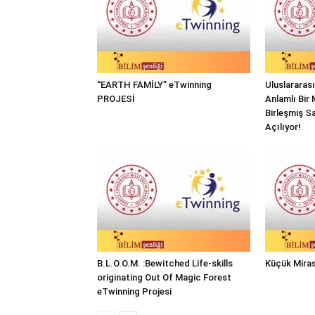
“EARTH FAMİLY” eTwinning
Uluslararas
PROJESİ
Anlamlı Bir 
Birleşmiş Sa
Açılıyor!
B.L.O.O.M. :Bewitched Life-skills
Küçük Miras
originating Out Of Magic Forest
eTwinning Projesi