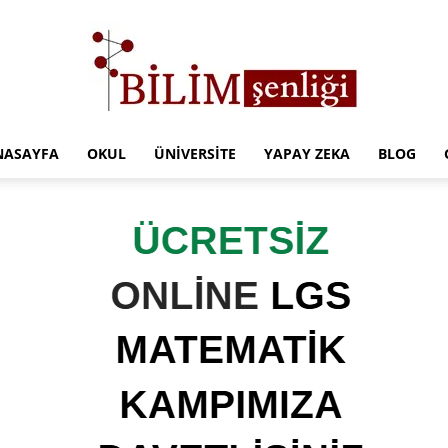
NASAYFA
OKUL
ÜNIVERSITE
YAPAY ZEKA
BLOG
Türkiye
Eğitim
Kampüsü