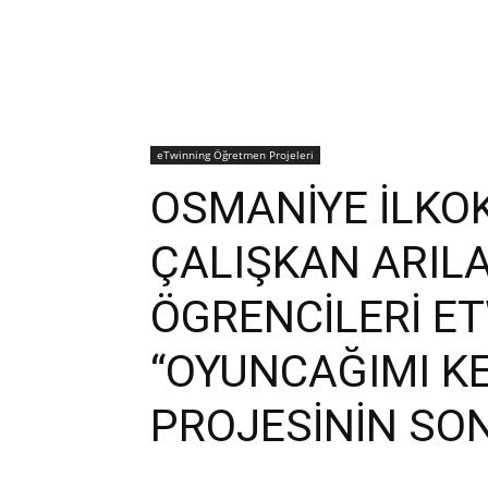
eTwinning Öğretmen Projeleri
OSMANİYE İLKOK
ÇALIŞKAN ARIL
ÖGRENCİLERİ E
“OYUNCAĞIMI K
PROJESİNİN SO