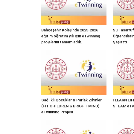
Bahçeşehir Koleji’nde 2025-2026
Su Tasarrufu
eğitim öğretim yılı için eTwinning
Öğrencileri
projelerini tamamladık.
Şaşırttı
Sağlıklı Çocuklar & Parlak Zihinler
I LEARN LI
(FIT CHILDREN & BRIGHT MIND)
STEAM eTwi
eTwinning Projesi