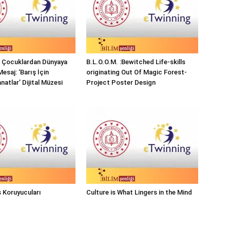
ı Çocuklardan Dünyaya
B.L.O.O.M. :Bewitched Life-skills
Mesaj: ‘Barış İçin
originating Out Of Magic Forest-
natlar’ Dijital Müzesi
Project Poster Design
 Koruyucuları
Culture is What Lingers in the Mind