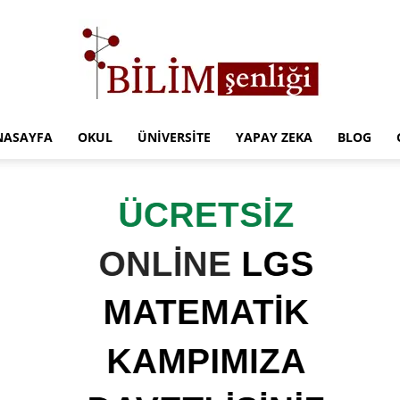
NASAYFA
OKUL
ÜNIVERSITE
YAPAY ZEKA
BLOG
Türkiye
Eğitim
Kampüsü