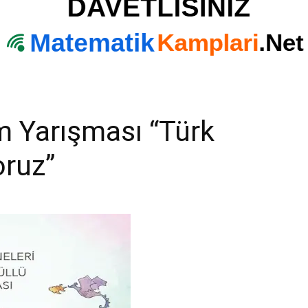
m Yarışması “Türk
oruz”