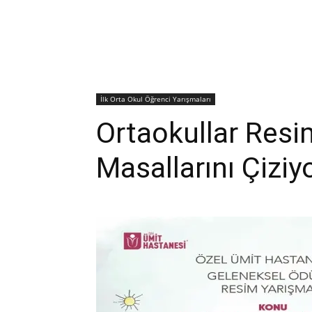
İlk Orta Okul Öğrenci Yarışmaları
Ortaokullar Resi
Masallarını Çiziy