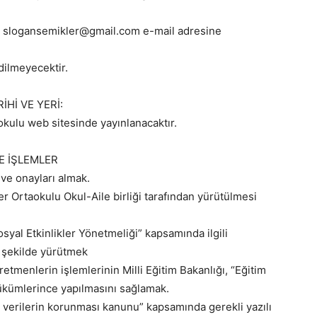
ında slogansemikler@gmail.com e-mail adresine
dilmeyecektir.
Hİ VE YERİ:
kulu web sitesinde yayınlanacaktır.
E İŞLEMLER
n ve onayları almak.
ler Ortaokulu Okul-Aile birliği tarafından yürütülmesi
osyal Etkinlikler Yönetmeliği” kapsamında ilgili
 şekilde yürütmek
retmenlerin işlemlerinin Milli Eğitim Bakanlığı, “Eğitim
hükümlerince yapılmasını sağlamak.
el verilerin korunması kanunu” kapsamında gerekli yazılı