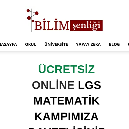
NASAYFA
OKUL
ÜNIVERSITE
YAPAY ZEKA
BLOG
Türkiye
Eğitim
Kampüsü