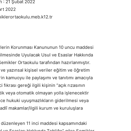
ih : 21 Şubat 2022
art 2022
iklerortaokulu.meb.k12.tr
erilerin Korunması Kanununun 10 uncu maddesi
rilmesinde Uyulacak Usul ve Esaslar Hakkında
emikler Ortaokulu tarafından hazırlanmıştır.
e yazınsal kişisel veriler eğitim ve öğretim
in kamuoyu ile paylaşımı ve tanıtımı amacıyla
fıkrası gereği ilgili kişinin “açık rızasının
tik veya otomatik olmayan yolla işlenecektir
ece hukuki uyuşmazlıkların giderilmesi veya
 adlî makamlar/ilgili kurum ve kuruluşlara
nı düzenleyen 11 inci maddesi kapsamındaki
l ve Esasları Hakkında Tebliğe” göre Şemikler