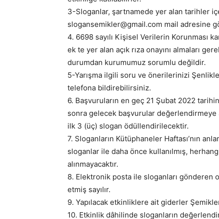
3-Sloganlar, şartnamede yer alan tarihler i
slogansemikler@gmail.com mail adresine gö
4. 6698 sayılı Kişisel Verilerin Korunması 
ek te yer alan açık rıza onayını almaları g
durumdan kurumumuz sorumlu değildir.
5-Yarışma ilgili soru ve önerilerinizi Şenlikl
telefona bildirebilirsiniz.
6. Başvuruların en geç 21 Şubat 2022 tarihi
sonra gelecek başvurular değerlendirmeye 
ilk 3 (üç) slogan ödüllendirilecektir.
7. Sloganların Kütüphaneler Haftası’nın anla
sloganlar ile daha önce kullanılmış, herha
alınmayacaktır.
8. Elektronik posta ile sloganları gönderen o
etmiş sayılır.
9. Yapılacak etkinliklere ait giderler Şemikle
10. Etkinlik dâhilinde sloganların değerlend