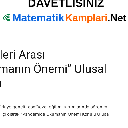
eri Arası
manın Önemi” Ulusal
ı
rkiye geneli resmî/özel eğitim kurumlarında öğrenim
im içi olarak “Pandemide Okumanın Önemi Konulu Ulusal