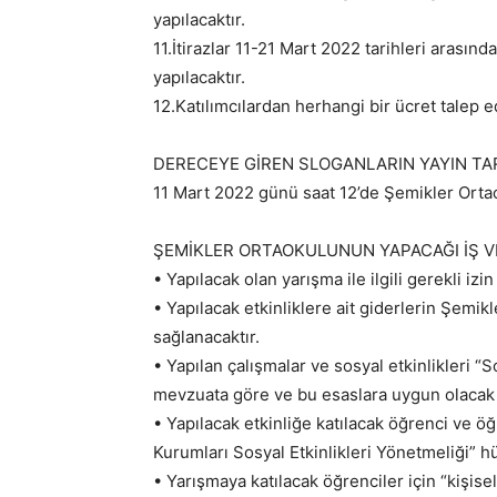
yapılacaktır.
11.İtirazlar 11-21 Mart 2022 tarihleri aras
yapılacaktır.
12.Katılımcılardan herhangi bir ücret talep e
DERECEYE GİREN SLOGANLARIN YAYIN TARİ
11 Mart 2022 günü saat 12’de Şemikler Ortao
ŞEMİKLER ORTAOKULUNUN YAPACAĞI İŞ V
• Yapılacak olan yarışma ile ilgili gerekli izi
• Yapılacak etkinliklere ait giderlerin Şemik
sağlanacaktır.
• Yapılan çalışmalar ve sosyal etkinlikleri “S
mevzuata göre ve bu esaslara uygun olacak
• Yapılacak etkinliğe katılacak öğrenci ve öğ
Kurumları Sosyal Etkinlikleri Yönetmeliği” 
• Yarışmaya katılacak öğrenciler için “kişis