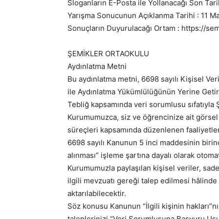
Sloganların E-Posta ile Yollanacağı Son Tar
Yarışma Sonucunun Açıklanma Tarihi : 11 M
Sonuçların Duyurulacağı Ortam : https://sem
ŞEMİKLER ORTAOKULU
Aydınlatma Metni
Bu aydınlatma metni, 6698 sayılı Kişisel V
ile Aydınlatma Yükümlülüğünün Yerine Geti
Tebliğ kapsamında veri sorumlusu sıfatıyla Ş
Kurumumuzca, siz ve öğrencinize ait görsel v
süreçleri kapsamında düzenlenen faaliyetler
6698 sayılı Kanunun 5 inci maddesinin birinci 
alınması” işleme şartına dayalı olarak otoma
Kurumumuzla paylaşılan kişisel veriler, sad
ilgili mevzuatı gereği talep edilmesi hâlinde
aktarılabilecektir.
Söz konusu Kanunun “İlgili kişinin hakları”
taleplerinizi “Veri Sorumlusuna Başvuru Usu