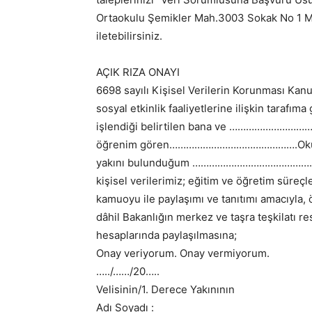
Ortaokulu Şemikler Mah.3003 Sokak No 1 Me
iletebilirsiniz.
AÇIK RIZA ONAYI
6698 sayılı Kişisel Verilerin Korunması Kan
sosyal etkinlik faaliyetlerine ilişkin tarafım
işlendiği belirtilen bana ve ……………
öğrenim gören……………………………………….Okul num
yakını bulunduğum ……………………………………………….
kişisel verilerimiz; eğitim ve öğretim süreç
kamuoyu ile paylaşımı ve tanıtımı amacıyla
dâhil Bakanlığın merkez ve taşra teşkilatı re
hesaplarında paylaşılmasına;
Onay veriyorum. Onay vermiyorum.
…../……/20…..
Velisinin/1. Derece Yakınının
Adı Soyadı :