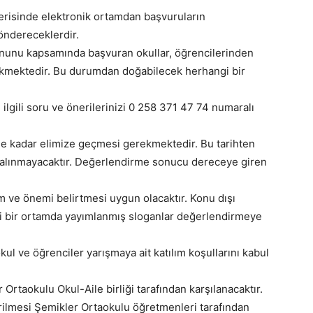
çerisinde elektronik ortamdan başvuruların
ndereceklerdir.
kanunu kapsamında başvuran okullar, öğrencilerinden
erekmektedir. Bu durumdan doğabilecek herhangi bir
e ilgili soru ve önerilerinizi 0 258 371 47 74 numaralı
ne kadar elimize geçmesi gerekmektedir. Bu tarihten
alınmayacaktır. Değerlendirme sonucu dereceye giren
m ve önemi belirtmesi uygun olacaktır. Konu dışı
ngi bir ortamda yayımlanmış sloganlar değerlendirmeye
kul ve öğrenciler yarışmaya ait katılım koşullarını kabul
r Ortaokulu Okul-Aile birliği tarafından karşılanacaktır.
irilmesi Şemikler Ortaokulu öğretmenleri tarafından