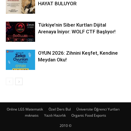
HAYAT BULUYOR
Türkiye’nin Siber Kurtları Dijital
Arenaya İniyor: WOLF CTF Başlıyor!
OYUN 2026: Zihnini Keşfet, Kendine
Meydan Oku!
Online LGS Matematik
Özel Ders Bul
Üniversite Öğrenci Yurtları
mıknatıs
Yazılı Hazırlık
Organic Food Exports
2010 ©