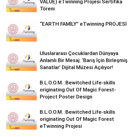
VALUE) eTwinning Projesi Sertifika
Töreni
“EARTH FAMİLY” eTwinning PROJESİ
Uluslararası Çocuklardan Dünyaya
Anlamlı Bir Mesaj: ‘Barış İçin Birleşmiş
Sanatlar’ Dijital Müzesi Açılıyor!
B.L.O.O.M. :Bewitched Life-skills
originating Out Of Magic Forest-
Project Poster Design
B.L.O.O.M. :Bewitched Life-skills
originating Out Of Magic Forest
eTwinning Projesi