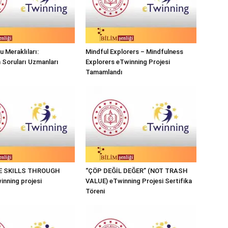
 Meraklıları:
Mindful Explorers – Mindfulness
n Soruları Uzmanları
Explorers eTwinning Projesi
Tamamlandı
FE SKILLS THROUGH
“ÇÖP DEĞİL DEĞER” (NOT TRASH
nning projesi
VALUE) eTwinning Projesi Sertifika
Töreni