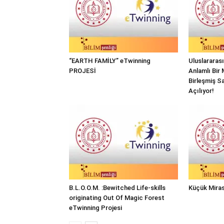
“EARTH FAMİLY” eTwinning
Uluslararas
PROJESİ
Anlamlı Bir 
Birleşmiş Sa
Açılıyor!
B.L.O.O.M. :Bewitched Life-skills
Küçük Miras
originating Out Of Magic Forest
eTwinning Projesi