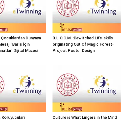
ı Çocuklardan Dünyaya
B.L.O.O.M. :Bewitched Life-skills
Mesaj: ‘Barış İçin
originating Out Of Magic Forest-
natlar’ Dijital Müzesi
Project Poster Design
 Koruyucuları
Culture is What Lingers in the Mind