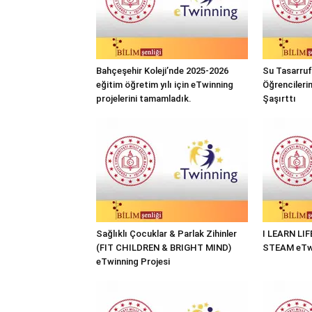
Bahçeşehir Koleji’nde 2025-2026
Su Tasarrufu
eğitim öğretim yılı için eTwinning
Öğrencileri
projelerini tamamladık.
Şaşırttı
Sağlıklı Çocuklar & Parlak Zihinler
I LEARN LI
(FIT CHILDREN & BRIGHT MIND)
STEAM eTwi
eTwinning Projesi