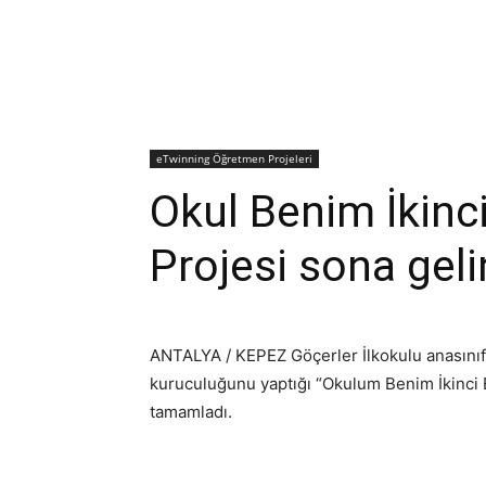
eTwinning Öğretmen Projeleri
Okul Benim İkinc
Projesi sona geli
ANTALYA / KEPEZ Göçerler İlkokulu anasınıfı
kuruculuğunu yaptığı “Okulum Benim İkinci E
tamamladı.