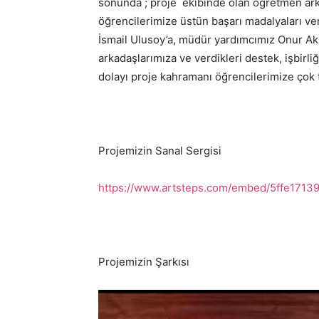
sonunda ; proje ekibinde olan öğretmen arka
öğrencilerimize üstün başarı madalyaları v
İsmail Ulusoy’a, müdür yardımcımız Onur Aksu
arkadaşlarımıza ve verdikleri destek, işbirli
dolayı proje kahramanı öğrencilerimize çok 
Projemizin Sanal Sergisi
https://www.artsteps.com/embed/5ffe171
Projemizin Şarkısı