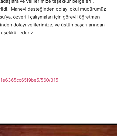
daşlara ve velilerimize teşekkür belgeleri ,
erildi. Manevi desteğinden dolayı okul müdürümüz
’ya, özverili çalışmaları için görevli öğretmen
ğinden dolayı velilerimize, ve üstün başarılarından
teşekkür ederiz.
391e6365cc65f9be5/560/315