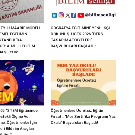
ZYILI MAARİF MODELİ
COĞRAFYA EĞİTİMİNE YENİLİKÇİ
EMEL EĞİTİMİN
DOKUNUŞ: UCEK-2026 “DERS
İSTANBUL’DA
TASARIM ATÖLYELERİ”
R: 4. MİLLÎ EĞİTİM
BAŞVURULARI BAŞLADI!
BAŞLIYOR!
05 “STEM Eğitiminde
Öğretmenlere Ücretsiz Eğitim
estekli Ölçme Ve
Fırsatı: “Mor Sertifika Programı Yaz
me: Öğretmenler İçin
Okulu” Başvuruları Başladı!
eri Bildirim Araçları
ğitimi”