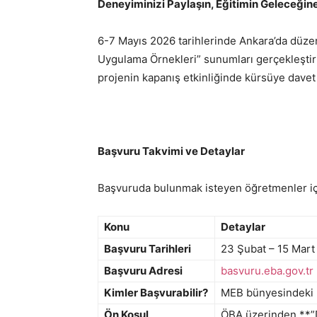
Deneyiminizi Paylaşın, Eğitimin Geleceğin
6-7 Mayıs 2026 tarihlerinde Ankara’da düz
Uygulama Örnekleri” sunumları gerçekleştiri
projenin kapanış etkinliğinde kürsüye davet 
Başvuru Takvimi ve Detaylar
Başvuruda bulunmak isteyen öğretmenler için k
Konu
Detaylar
Başvuru Tarihleri
23 Şubat – 15 Mart
Başvuru Adresi
basvuru.eba.gov.tr
Kimler Başvurabilir?
MEB bünyesindeki 
Ön Koşul
ÖBA üzerinden **”Di