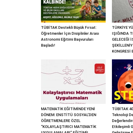
TÜBİTAK Destekli Büyük Fırsat:
TÜRKİYE YÜ
Öğretmenler İçin Disiplinler Arası
IŞIĞINDA T
Astronomi Eğitimi Başvuruları
GELECEĞİ 
Başladı!
ŞEKİLLENİYO
KONGRESİ 
MATEMATİK EĞİTİMİNDE YENİ
TÜBİTAK 40
DÖNEM: ENSTİTÜ SOSYAL’DEN
Teknoloji D
ÖĞRETMENLERE ÖZEL
Değerlendir
“KOLAYLAŞTIRICI MATEMATİK
Etkileşimli G
UYGULAMALARI” EĞİTİMİ!
Geliştirme E