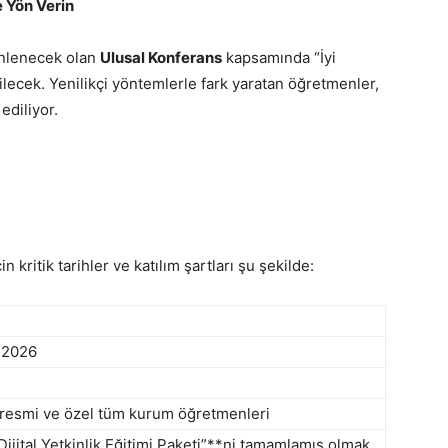
e Yön Verin
enlenecek olan
Ulusal Konferans
kapsamında “İyi
lecek. Yenilikçi yöntemlerle fark yaratan öğretmenler,
ediliyor.
ritik tarihler ve katılım şartları şu şekilde:
 2026
resmi ve özel tüm kurum öğretmenleri
jital Yetkinlik Eğitimi Paketi”**ni tamamlamış olmak