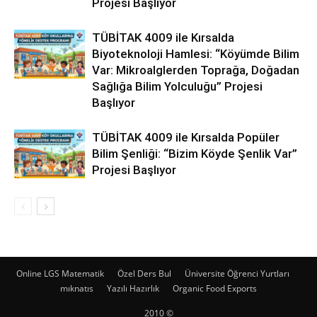
Projesi Başlıyor
TÜBİTAK 4009 ile Kırsalda
Biyoteknoloji Hamlesi: “Köyümde Bilim
Var: Mikroalglerden Toprağa, Doğadan
Sağlığa Bilim Yolculuğu” Projesi
Başlıyor
TÜBİTAK 4009 ile Kırsalda Popüler
Bilim Şenliği: “Bizim Köyde Şenlik Var”
Projesi Başlıyor
Online LGS Matematik
Özel Ders Bul
Üniversite Öğrenci Yurtları
mıknatıs
Yazılı Hazırlık
Organic Food Exports
2010 ©