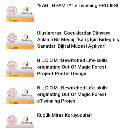
“EARTH FAMİLY” eTwinning PROJESİ
Uluslararası Çocuklardan Dünyaya
Anlamlı Bir Mesaj: ‘Barış İçin Birleşmiş
Sanatlar’ Dijital Müzesi Açılıyor!
B.L.O.O.M. :Bewitched Life-skills
originating Out Of Magic Forest-
Project Poster Design
B.L.O.O.M. :Bewitched Life-skills
originating Out Of Magic Forest
eTwinning Projesi
Küçük Miras Koruyucuları