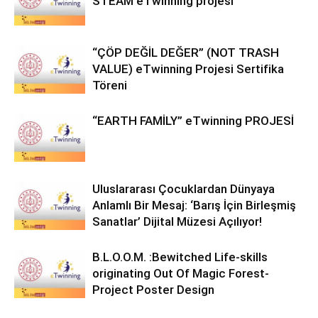
STEAM eTwinning projesi
“ÇÖP DEĞİL DEĞER” (NOT TRASH
VALUE) eTwinning Projesi Sertifika
Töreni
“EARTH FAMİLY” eTwinning PROJESİ
Uluslararası Çocuklardan Dünyaya
Anlamlı Bir Mesaj: ‘Barış İçin Birleşmiş
Sanatlar’ Dijital Müzesi Açılıyor!
B.L.O.O.M. :Bewitched Life-skills
originating Out Of Magic Forest-
Project Poster Design