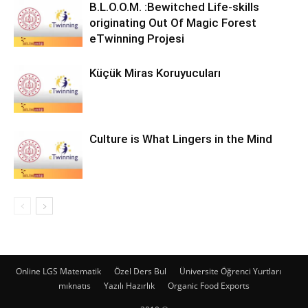
B.L.O.O.M. :Bewitched Life-skills
originating Out Of Magic Forest
eTwinning Projesi
Küçük Miras Koruyucuları
Culture is What Lingers in the Mind
Online LGS Matematik
Özel Ders Bul
Üniversite Öğrenci Yurtları
mıknatıs
Yazılı Hazırlık
Organic Food Exports