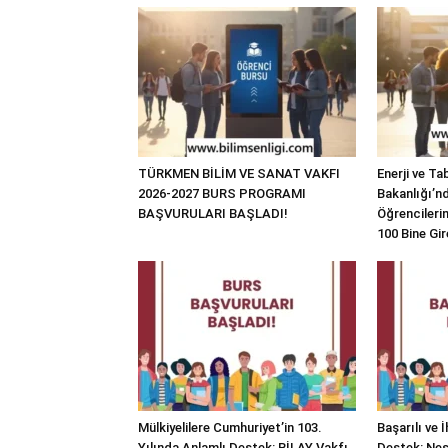
TÜRKMEN BİLİM VE SANAT VAKFI
Enerji ve Ta
2026-2027 BURS PROGRAMI
Bakanlığı’n
BAŞVURULARI BAŞLADI!
Öğrencilerin
100 Bine Gir
Mülkiyelilere Cumhuriyet’in 103.
Başarılı ve 
Yılında Anlamlı Destek: BİLAY Vakfı
Destek: Nesi