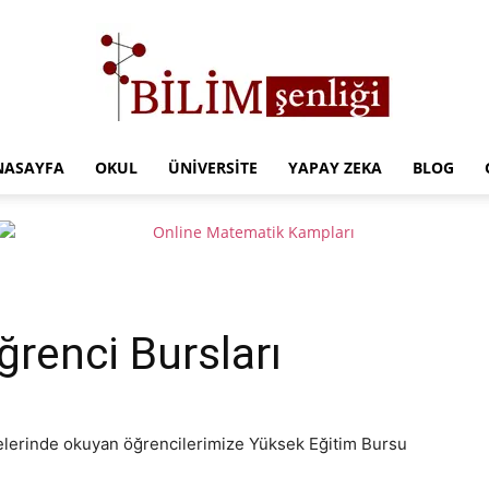
NASAYFA
OKUL
ÜNIVERSITE
YAPAY ZEKA
BLOG
Türkiye
Eğitim
ğrenci Bursları
itelerinde okuyan öğrencilerimize Yüksek Eğitim Bursu
Kampüsü