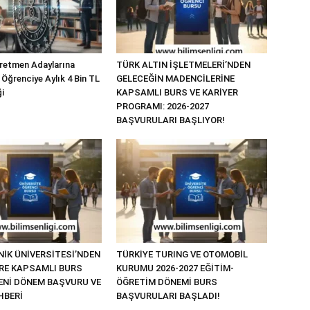
retmen Adaylarına
TÜRK ALTIN İŞLETMELERİ’NDEN
 Öğrenciye Aylık 4 Bin TL
GELECEĞİN MADENCİLERİNE
i
KAPSAMLI BURS VE KARİYER
PROGRAMI: 2026-2027
BAŞVURULARI BAŞLIYOR!
NİK ÜNİVERSİTESİ’NDEN
TÜRKİYE TURING VE OTOMOBİL
RE KAPSAMLI BURS
KURUMU 2026-2027 EĞİTİM-
YENİ DÖNEM BAŞVURU VE
ÖĞRETİM DÖNEMİ BURS
HBERİ
BAŞVURULARI BAŞLADI!