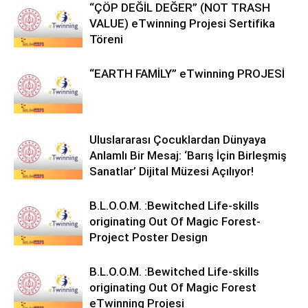
“ÇÖP DEĞİL DEĞER” (NOT TRASH
VALUE) eTwinning Projesi Sertifika
Töreni
“EARTH FAMİLY” eTwinning PROJESİ
Uluslararası Çocuklardan Dünyaya
Anlamlı Bir Mesaj: ‘Barış İçin Birleşmiş
Sanatlar’ Dijital Müzesi Açılıyor!
B.L.O.O.M. :Bewitched Life-skills
originating Out Of Magic Forest-
Project Poster Design
B.L.O.O.M. :Bewitched Life-skills
originating Out Of Magic Forest
eTwinning Projesi