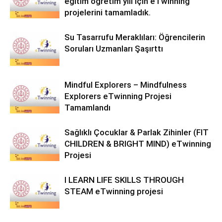
eğitim öğretim yılı için eTwinning
projelerini tamamladık.
Su Tasarrufu Meraklıları: Öğrencilerin
Soruları Uzmanları Şaşırttı
Mindful Explorers – Mindfulness
Explorers eTwinning Projesi
Tamamlandı
Sağlıklı Çocuklar & Parlak Zihinler (FIT
CHILDREN & BRIGHT MIND) eTwinning
Projesi
I LEARN LIFE SKILLS THROUGH
STEAM eTwinning projesi