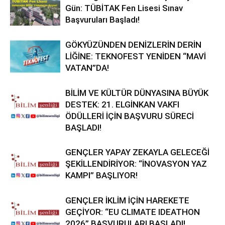
Gün: TÜBİTAK Fen Lisesi Sınav
Başvuruları Başladı!
GÖKYÜZÜNDEN DENİZLERİN DERİN
LİĞİNE: TEKNOFEST YENİDEN “MAVİ
VATAN”DA!
BİLİM VE KÜLTÜR DÜNYASINA BÜYÜK
DESTEK: 21. ELGİNKAN VAKFI
ÖDÜLLERİ İÇİN BAŞVURU SÜRECİ
BAŞLADI!
GENÇLER YAPAY ZEKAYLA GELECEĞİ
ŞEKİLLENDİRİYOR: “İNOVASYON YAZ
KAMPI” BAŞLIYOR!
GENÇLER İKLİM İÇİN HAREKETE
GEÇİYOR: “EU CLIMATE IDEATHON
2026” BAŞVURULARI BAŞLADI!