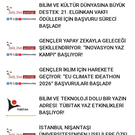
BİLİM VE KÜLTÜR DÜNYASINA BÜYÜK
DESTEK: 21. ELGİNKAN VAKFI
ÖDÜLLERİ İÇİN BAŞVURU SÜRECİ
BAŞLADI!
GENÇLER YAPAY ZEKAYLA GELECEĞİ
ŞEKİLLENDİRİYOR: “İNOVASYON YAZ
KAMPI” BAŞLIYOR!
GENÇLER İKLİM İÇİN HAREKETE
GEÇİYOR: “EU CLIMATE IDEATHON
2026” BAŞVURULARI BAŞLADI!
BİLİM VE TEKNOLOJİ DOLU BİR YAZIN
ADRESİ: TÜBİTAK YAZ ETKİNLİKLERİ
BAŞLIYOR!
İSTANBUL NİŞANTAŞI
ÜNİVERSİTESİ’NDEN LİSELİLERE ÖZEL