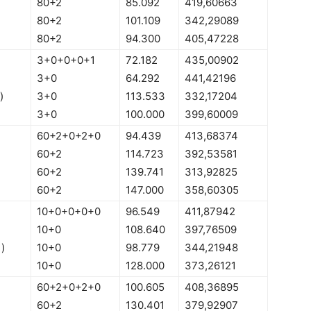
80+2
85.092
419,60663
80+2
101.109
342,29089
80+2
94.300
405,47228
3+0+0+0+1
72.182
435,00902
3+0
64.292
441,42196
)
3+0
113.533
332,17204
3+0
100.000
399,60009
60+2+0+2+0
94.439
413,68374
60+2
114.723
392,53581
60+2
139.741
313,92825
60+2
147.000
358,60305
10+0+0+0+0
96.549
411,87942
10+0
108.640
397,76509
i)
10+0
98.779
344,21948
10+0
128.000
373,26121
60+2+0+2+0
100.605
408,36895
60+2
130.401
379,92907