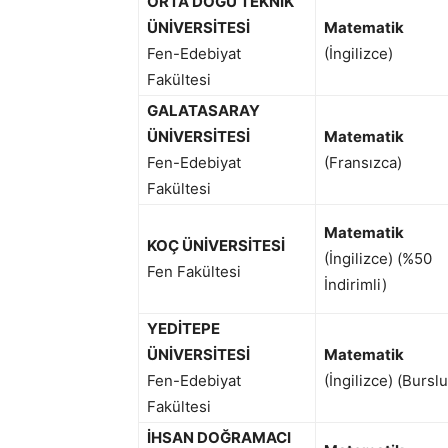
ORTA DOĞU TEKNİK
ÜNİVERSİTESİ
Matematik
Fen-Edebiyat
(İngilizce)
Fakültesi
GALATASARAY
ÜNİVERSİTESİ
Matematik
Fen-Edebiyat
(Fransızca)
Fakültesi
Matematik
KOÇ ÜNİVERSİTESİ
(İngilizce) (%50
Fen Fakültesi
İndirimli)
YEDİTEPE
ÜNİVERSİTESİ
Matematik
Fen-Edebiyat
(İngilizce) (Burslu
Fakültesi
İHSAN DOĞRAMACI