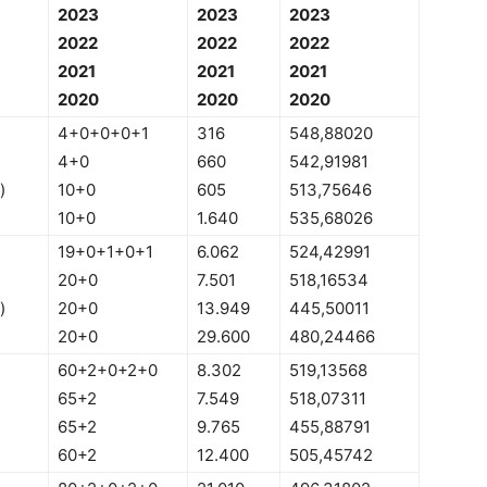
2023
2023
2023
2022
2022
2022
2021
2021
2021
2020
2020
2020
4+0+0+0+1
316
548,88020
4+0
660
542,91981
)
10+0
605
513,75646
10+0
1.640
535,68026
19+0+1+0+1
6.062
524,42991
20+0
7.501
518,16534
)
20+0
13.949
445,50011
20+0
29.600
480,24466
60+2+0+2+0
8.302
519,13568
65+2
7.549
518,07311
65+2
9.765
455,88791
60+2
12.400
505,45742