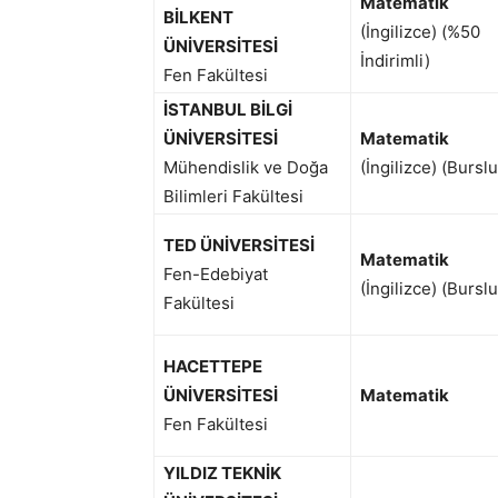
Matematik
BİLKENT
(İngilizce) (%50
ÜNİVERSİTESİ
İndirimli)
Fen Fakültesi
İSTANBUL BİLGİ
ÜNİVERSİTESİ
Matematik
Mühendislik ve Doğa
(İngilizce) (Burslu
Bilimleri Fakültesi
TED ÜNİVERSİTESİ
Matematik
Fen-Edebiyat
(İngilizce) (Burslu
Fakültesi
HACETTEPE
ÜNİVERSİTESİ
Matematik
Fen Fakültesi
YILDIZ TEKNİK