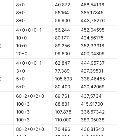
8+0
40.872
468,54136
8+0
56.164
385,17845
8+0
59.900
443,78276
4+0+0+0+1
56.244
452,04595
10+0
80.177
424,56175
)
10+0
89.256
352,33918
20+0
99.600
400,04899
4+0+0+0+1
62.847
444,95737
3+0
77.389
427,39501
)
5+0
105.693
338,46455
5+0
80.400
420,42069
60+2+0+2+0
69.761
437,57341
100+3
88.831
415,91700
100+3
107.878
336,67342
100+3
110.000
389,05038
80+2+0+2+0
70.496
436,81543