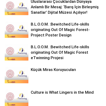
Uluslararası Çocuklardan Dünyaya
Anlamlı Bir Mesaj: ‘Barış İçin Birleşmiş
Sanatlar’ Dijital Müzesi Açılıyor!
B.L.O.O.M. :Bewitched Life-skills
originating Out Of Magic Forest-
Project Poster Design
B.L.O.O.M. :Bewitched Life-skills
originating Out Of Magic Forest
eTwinning Projesi
Küçük Miras Koruyucuları
Culture is What Lingers in the Mind