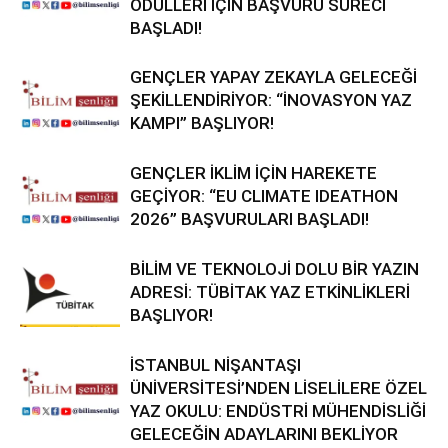
ÖDÜLLERİ İÇİN BAŞVURU SÜRECİ
BAŞLADI!
GENÇLER YAPAY ZEKAYLA GELECEĞİ
ŞEKİLLENDİRİYOR: “İNOVASYON YAZ
KAMPI” BAŞLIYOR!
GENÇLER İKLİM İÇİN HAREKETE
GEÇİYOR: “EU CLIMATE IDEATHON
2026” BAŞVURULARI BAŞLADI!
BİLİM VE TEKNOLOJİ DOLU BİR YAZIN
ADRESİ: TÜBİTAK YAZ ETKİNLİKLERİ
BAŞLIYOR!
İSTANBUL NİŞANTAŞI
ÜNİVERSİTESİ’NDEN LİSELİLERE ÖZEL
YAZ OKULU: ENDÜSTRİ MÜHENDİSLİĞİ
GELECEĞİN ADAYLARINI BEKLİYOR