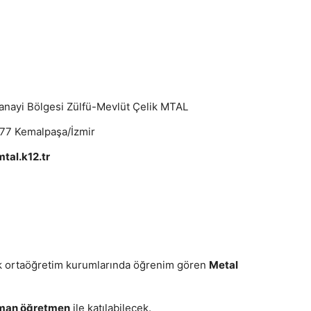
nayi Bölgesi Zülfü-Mevlüt Çelik MTAL
177 Kemalpaşa/İzmir
tal.k12.tr
ik ortaöğretim kurumlarında öğrenim gören
Metal
ışman öğretmen
ile katılabilecek.