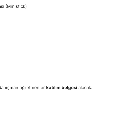
ı (Ministick)
e danışman öğretmenler
katılım belgesi
alacak.