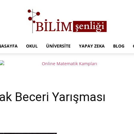
NASAYFA
OKUL
ÜNIVERSITE
YAPAY ZEKA
BLOG
Türkiye
Eğitim
nak Beceri Yarışması
Kampüsü