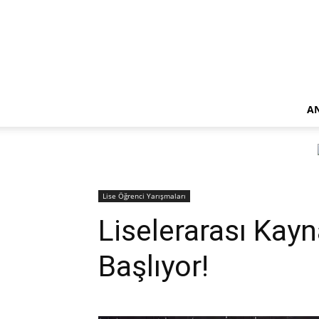
A
Lise Öğrenci Yarışmaları
Liselerarası Kay
Başlıyor!