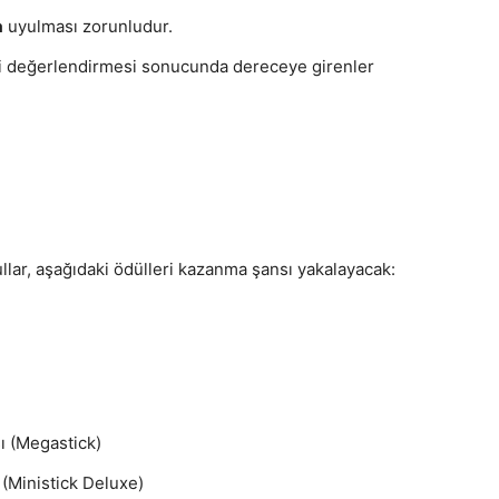
a
uyulması zorunludur.
ri değerlendirmesi sonucunda dereceye girenler
lar, aşağıdaki ödülleri kazanma şansı yakalayacak:
ı (Megastick)
(Ministick Deluxe)