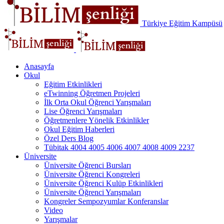
Türkiye Eğitim Kampüsü
Anasayfa
Okul
Eğitim Etkinlikleri
eTwinning Öğretmen Projeleri
İlk Orta Okul Öğrenci Yarışmaları
Lise Öğrenci Yarışmaları
Öğretmenlere Yönelik Etkinlikler
Okul Eğitim Haberleri
Özel Ders Blog
Tübitak 4004 4005 4006 4007 4008 4009 2237
Üniversite
Üniversite Öğrenci Bursları
Üniversite Öğrenci Kongreleri
Üniversite Öğrenci Kulüp Etkinlikleri
Üniversite Öğrenci Yarışmaları
Kongreler Sempozyumlar Konferanslar
Video
Yarışmalar