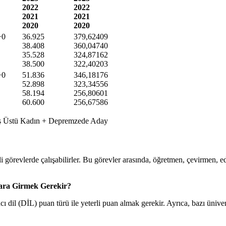
2022
2022
2021
2021
2020
2020
+0
36.925
379,62409
38.408
360,04740
35.528
324,87162
38.500
322,40203
+0
51.836
346,18176
52.898
323,34556
58.194
256,80601
60.600
256,67586
Yaş Üstü Kadın + Depremzede Aday
görevlerde çalışabilirler. Bu görevler arasında, öğretmen, çevirmen, edi
lara Girmek Gerekir?
il (DİL) puan türü ile yeterli puan almak gerekir. Ayrıca, bazı üniversi