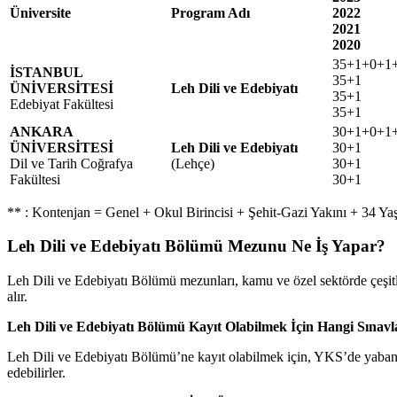
Üniversite
Program Adı
2022
2021
2020
35+1+0+1
İSTANBUL
35+1
ÜNİVERSİTESİ
Leh Dili ve Edebiyatı
35+1
Edebiyat Fakültesi
35+1
ANKARA
30+1+0+1
ÜNİVERSİTESİ
Leh Dili ve Edebiyatı
30+1
Dil ve Tarih Coğrafya
(Lehçe)
30+1
Fakültesi
30+1
** : Kontenjan = Genel + Okul Birincisi + Şehit-Gazi Yakını + 34 
Leh Dili ve Edebiyatı Bölümü Mezunu Ne İş Yapar?
Leh Dili ve Edebiyatı Bölümü mezunları, kamu ve özel sektörde çeşitli 
alır.
Leh Dili ve Edebiyatı Bölümü Kayıt Olabilmek İçin Hangi Sınav
Leh Dili ve Edebiyatı Bölümü’ne kayıt olabilmek için, YKS’de yabancı d
edebilirler.