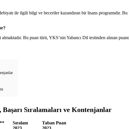
ebiyatı ile ilgili bilgi ve beceriler kazandıran bir lisans programıdır. B
or?
i almaktadır. Bu puan türü, YKS’nin Yabancı Dil testinden alınan puand
enjanlar
mu
, Başarı Sıralamaları ve Kontenjanlar
**
Sıralam
Taban Puan
2023
2023