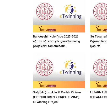
Bahçeşehir Koleji’nde 2025-2026
Su Tasarrufu
eğitim öğretim yılı için eTwinning
Öğrencileri
projelerini tamamladık.
Şaşırttı
Sağlıklı Çocuklar & Parlak Zihinler
I LEARN LI
(FIT CHILDREN & BRIGHT MIND)
STEAM eTwi
eTwinning Projesi