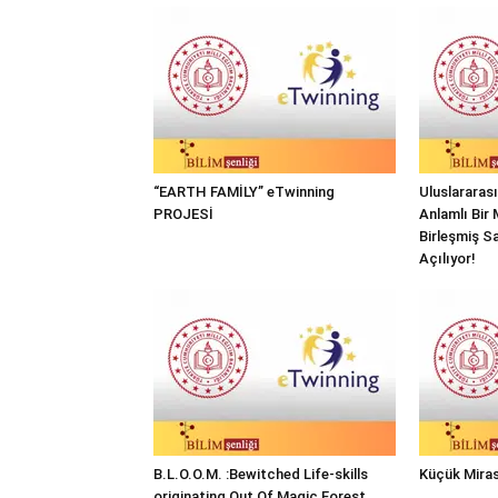
“EARTH FAMİLY” eTwinning
Uluslararas
PROJESİ
Anlamlı Bir 
Birleşmiş Sa
Açılıyor!
B.L.O.O.M. :Bewitched Life-skills
Küçük Miras
originating Out Of Magic Forest