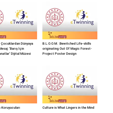
ı Çocuklardan Dünyaya
B.L.O.O.M. :Bewitched Life-skills
Mesaj: ‘Barış İçin
originating Out Of Magic Forest-
natlar’ Dijital Müzesi
Project Poster Design
 Koruyucuları
Culture is What Lingers in the Mind