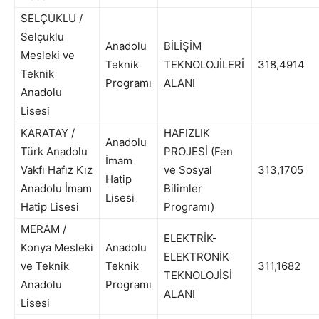
SELÇUKLU /
Selçuklu
Anadolu
BİLİŞİM
Mesleki ve
Teknik
TEKNOLOJİLERİ
318,4914
Teknik
Programı
ALANI
Anadolu
Lisesi
KARATAY /
HAFIZLIK
Anadolu
Türk Anadolu
PROJESİ (Fen
İmam
Vakfı Hafız Kız
ve Sosyal
313,1705
Hatip
Anadolu İmam
Bilimler
Lisesi
Hatip Lisesi
Programı)
MERAM /
ELEKTRİK-
Konya Mesleki
Anadolu
ELEKTRONİK
ve Teknik
Teknik
311,1682
TEKNOLOJİSİ
Anadolu
Programı
ALANI
Lisesi