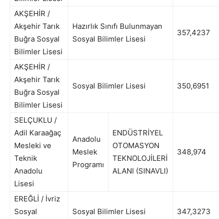
AKŞEHİR /
Akşehir Tarık
Hazırlık Sınıfı Bulunmayan
357,4237
Buğra Sosyal
Sosyal Bilimler Lisesi
Bilimler Lisesi
AKŞEHİR /
Akşehir Tarık
Sosyal Bilimler Lisesi
350,6951
Buğra Sosyal
Bilimler Lisesi
SELÇUKLU /
Adil Karaağaç
ENDÜSTRİYEL
Anadolu
Mesleki ve
OTOMASYON
Meslek
348,974
Teknik
TEKNOLOJİLERİ
Programı
Anadolu
ALANI (SINAVLI)
Lisesi
EREĞLİ / İvriz
Sosyal
Sosyal Bilimler Lisesi
347,3273