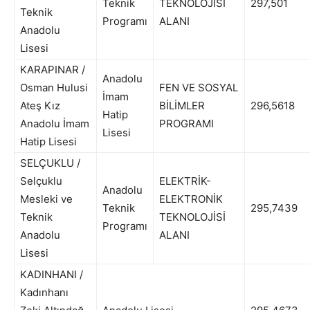
Teknik
TEKNOLOJİSİ
297,501
Teknik
Programı
ALANI
Anadolu
Lisesi
KARAPINAR /
Anadolu
Osman Hulusi
FEN VE SOSYAL
İmam
Ateş Kız
BİLİMLER
296,5618
Hatip
Anadolu İmam
PROGRAMI
Lisesi
Hatip Lisesi
SELÇUKLU /
Selçuklu
ELEKTRİK-
Anadolu
Mesleki ve
ELEKTRONİK
Teknik
295,7439
Teknik
TEKNOLOJİSİ
Programı
Anadolu
ALANI
Lisesi
KADINHANI /
Kadınhanı