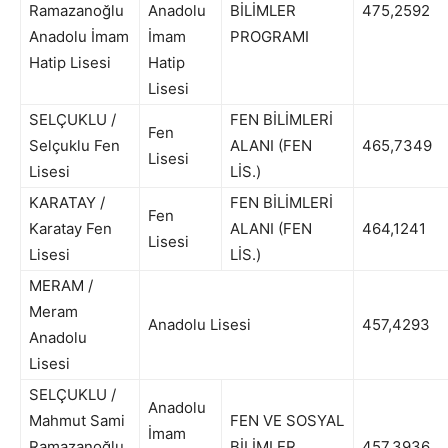
Ramazanoğlu
Anadolu
BİLİMLER
475,2592
Anadolu İmam
İmam
PROGRAMI
Hatip Lisesi
Hatip
Lisesi
SELÇUKLU /
FEN BİLİMLERİ
Fen
Selçuklu Fen
ALANI (FEN
465,7349
Lisesi
Lisesi
LİS.)
KARATAY /
FEN BİLİMLERİ
Fen
Karatay Fen
ALANI (FEN
464,1241
Lisesi
Lisesi
LİS.)
MERAM /
Meram
Anadolu Lisesi
457,4293
Anadolu
Lisesi
SELÇUKLU /
Anadolu
Mahmut Sami
FEN VE SOSYAL
İmam
Ramazanoğlu
BİLİMLER
457,3936