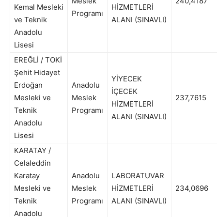
Meslek
240,4187
Kemal Mesleki
HİZMETLERİ
Programı
ve Teknik
ALANI (SINAVLI)
Anadolu
Lisesi
EREĞLİ / TOKİ
Şehit Hidayet
YİYECEK
Erdoğan
Anadolu
İÇECEK
Mesleki ve
Meslek
237,7615
HİZMETLERİ
Teknik
Programı
ALANI (SINAVLI)
Anadolu
Lisesi
KARATAY /
Celaleddin
Karatay
Anadolu
LABORATUVAR
Mesleki ve
Meslek
HİZMETLERİ
234,0696
Teknik
Programı
ALANI (SINAVLI)
Anadolu