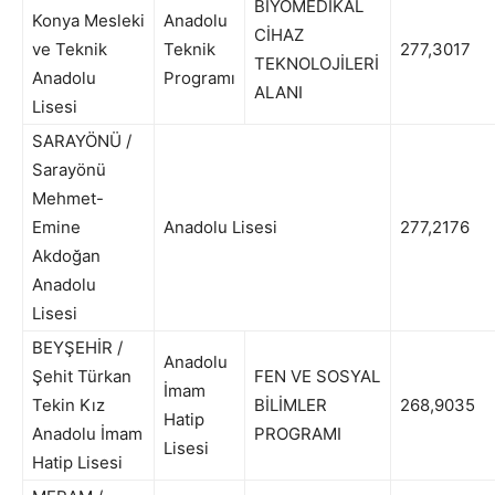
BİYOMEDİKAL
Konya Mesleki
Anadolu
CİHAZ
ve Teknik
Teknik
277,3017
TEKNOLOJİLERİ
Anadolu
Programı
ALANI
Lisesi
SARAYÖNÜ /
Sarayönü
Mehmet-
Emine
Anadolu Lisesi
277,2176
Akdoğan
Anadolu
Lisesi
BEYŞEHİR /
Anadolu
Şehit Türkan
FEN VE SOSYAL
İmam
Tekin Kız
BİLİMLER
268,9035
Hatip
Anadolu İmam
PROGRAMI
Lisesi
Hatip Lisesi