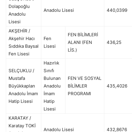
Dolapoğlu
Anadolu Lisesi
440,0399
Anadolu
Lisesi
AKŞEHİR /
FEN BİLİMLERİ
Akşehir Hacı
Fen
ALANI (FEN
436,25
Sıddıka Baysal
Lisesi
LİS.)
Fen Lisesi
Hazırlık
SELÇUKLU /
Sınıfı
Mustafa
Bulunan
FEN VE SOSYAL
Büyükkaplan
Anadolu
BİLİMLER
435,4026
Anadolu İmam
İmam
PROGRAMI
Hatip Lisesi
Hatip
Lisesi
KARATAY /
Karatay TOKİ
Anadolu Lisesi
432,8676