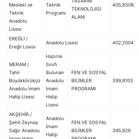
TASARIM
Mesleki ve
Teknik
405,8308
TEKNOLOJİSİ
Teknik
Programı
ALANI
Anadolu
Lisesi
EREĞLİ /
Anadolu Lisesi
402,2004
Ereğli Lisesi
Hazırlık
MERAM /
Sınıfı
Tahir
Bulunan
FEN VE SOSYAL
Büyükkörükçü
Anadolu
BİLİMLER
399,8103
Anadolu İmam
İmam
PROGRAMI
Hatip Lisesi
Hatip
Lisesi
AKŞEHİR /
Anadolu
Şehit Zeynep
FEN VE SOSYAL
İmam
Sağır Anadolu
BİLİMLER
395,626
Hatip
İmam Hatip
PROGRAMI