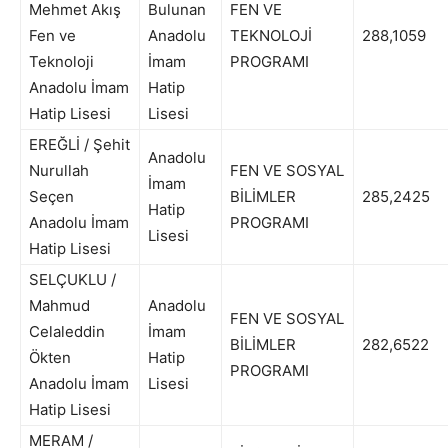
Mehmet Akış
Bulunan
FEN VE
Fen ve
Anadolu
TEKNOLOJİ
288,1059
Teknoloji
İmam
PROGRAMI
Anadolu İmam
Hatip
Hatip Lisesi
Lisesi
EREĞLİ / Şehit
Anadolu
Nurullah
FEN VE SOSYAL
İmam
Seçen
BİLİMLER
285,2425
Hatip
Anadolu İmam
PROGRAMI
Lisesi
Hatip Lisesi
SELÇUKLU /
Mahmud
Anadolu
FEN VE SOSYAL
Celaleddin
İmam
BİLİMLER
282,6522
Ökten
Hatip
PROGRAMI
Anadolu İmam
Lisesi
Hatip Lisesi
MERAM /