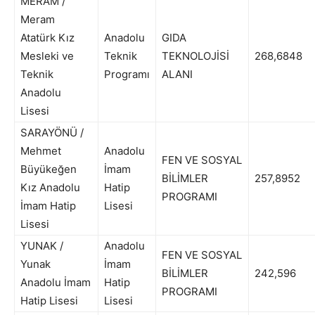
MERAM /
Meram
Atatürk Kız
Anadolu
GIDA
Mesleki ve
Teknik
TEKNOLOJİSİ
268,6848
Teknik
Programı
ALANI
Anadolu
Lisesi
SARAYÖNÜ /
Mehmet
Anadolu
FEN VE SOSYAL
Büyükeğen
İmam
BİLİMLER
257,8952
Kız Anadolu
Hatip
PROGRAMI
İmam Hatip
Lisesi
Lisesi
YUNAK /
Anadolu
FEN VE SOSYAL
Yunak
İmam
BİLİMLER
242,596
Anadolu İmam
Hatip
PROGRAMI
Hatip Lisesi
Lisesi