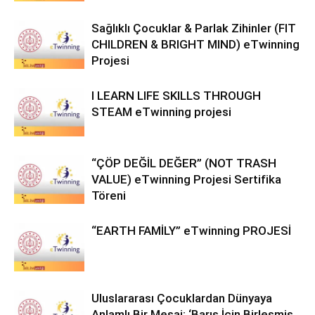
Sağlıklı Çocuklar & Parlak Zihinler (FIT
CHILDREN & BRIGHT MIND) eTwinning
Projesi
I LEARN LIFE SKILLS THROUGH
STEAM eTwinning projesi
“ÇÖP DEĞİL DEĞER” (NOT TRASH
VALUE) eTwinning Projesi Sertifika
Töreni
“EARTH FAMİLY” eTwinning PROJESİ
Uluslararası Çocuklardan Dünyaya
Anlamlı Bir Mesaj: ‘Barış İçin Birleşmiş