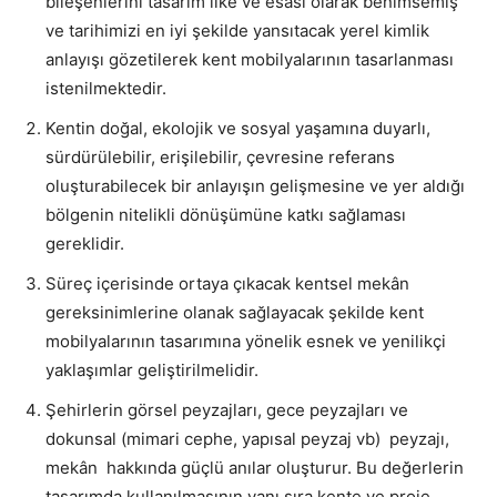
bileşenlerini tasarım ilke ve esası olarak benimsemiş
ve tarihimizi en iyi şekilde yansıtacak yerel kimlik
anlayışı gözetilerek kent mobilyalarının tasarlanması
istenilmektedir.
Kentin doğal, ekolojik ve sosyal yaşamına duyarlı,
sürdürülebilir, erişilebilir, çevresine referans
oluşturabilecek bir anlayışın gelişmesine ve yer aldığı
bölgenin nitelikli dönüşümüne katkı sağlaması
gereklidir.
Süreç içerisinde ortaya çıkacak kentsel mekân
gereksinimlerine olanak sağlayacak şekilde kent
mobilyalarının tasarımına yönelik esnek ve yenilikçi
yaklaşımlar geliştirilmelidir.
Şehirlerin görsel peyzajları, gece peyzajları ve
dokunsal (mimari cephe, yapısal peyzaj vb) peyzajı,
mekân hakkında güçlü anılar oluşturur. Bu değerlerin
tasarımda kullanılmasının yanı sıra kente ve proje