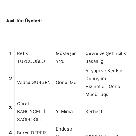
Asıl Jüri Üyeleri:
1
Refik
Müsteşar
Çevre ve Şehircilik
TUZCUOĞLU
Yrd.
Bakanlığı
Altyapı ve Kentsel
2
Dönüşüm
Vedad GÜRGEN
Genel Md.
Hizmetleri Genel
Müdürlüğü
Gürol
3
BARONCELLİ
Y. Mimar
Serbest
SAĞIROĞLU
Endüstri
4
Burcu DERER