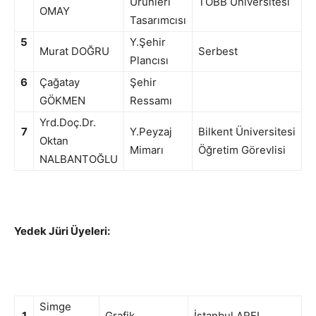
Ürünleri
TOBB Üniversitesi
OMAY
Tasarımcısı
5
Y.Şehir
Murat DOĞRU
Serbest
Plancısı
6
Çağatay
Şehir
GÖKMEN
Ressamı
Yrd.Doç.Dr.
7
Y.Peyzaj
Bilkent Üniversitesi
Oktan
Mimarı
Öğretim Görevlisi
NALBANTOĞLU
Yedek Jüri Üyeleri:
Simge
1
Grafik
İstanbul AREL