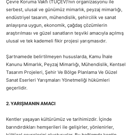
Çevre Koruma Vakfı (TÜÇEV)’nın organizasyonu ile
serbest, ulusal ve günümüz mimarlık, peyzaj mimarlığı,
endüstriyel tasarım, mühendislik, şehircilik ve sanat
anlayışına uygun, ekonomik, çağdaş çözümlerin
araştırılması ve güzel sanatların teşviki amacıyla açılmış
ulusal ve tek kademeli fikir projesi yarışmasıdır.
Şartnamede belirtilmeyen hususlarda, Kamu İhale
Kanunu Mimarlık, Peyzaj Mimarlığı, Mühendislik, Kentsel
Tasarım Projeleri, Şehir Ve Bölge Planlama Ve Güzel
Sanat Eserleri Yarışmaları Yönetmeliği hükümleri
geçerlidir.
2. YARIŞMANIN AMACI
Kentler yaşayan kültürümüz ve tarihimizdir. İçinde
barındırdıkları hemşerileri ile gelişirler, yönlenirler,
kültürel çevrelerini oluştururlar. Bu bağlamda kentin