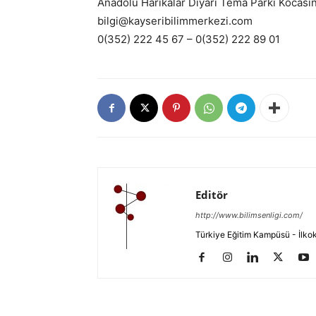
Anadolu Harikalar Diyarı Tema Parkı Kocasin
bilgi@kayseribilimmerkezi.com
0(352) 222 45 67 – 0(352) 222 89 01
Editör
http://www.bilimsenligi.com/
Türkiye Eğitim Kampüsü - İlkokul