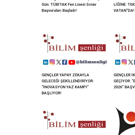
Gün: TÜBİTAK Fen Lisesi Sınav
LİĞİNE: TE
Başvuruları Başladı!
VATAN”DA!
GENÇLER YAPAY ZEKAYLA
GENÇLER İK
GELECEĞİ ŞEKİLLENDİRİYOR:
GEÇİYOR: 
“İNOVASYON YAZ KAMPI”
2026” BAŞ
BAŞLIYOR!