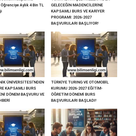
 Öğrenciye Aylık 4 Bin TL
GELECEĞİN MADENCİLERİNE
i
KAPSAMLI BURS VE KARİYER
PROGRAMI: 2026-2027
BAŞVURULARI BAŞLIYOR!
NİK ÜNİVERSİTESİ’NDEN
TÜRKİYE TURING VE OTOMOBİL
RE KAPSAMLI BURS
KURUMU 2026-2027 EĞİTİM-
YENİ DÖNEM BAŞVURU VE
ÖĞRETİM DÖNEMİ BURS
HBERİ
BAŞVURULARI BAŞLADI!