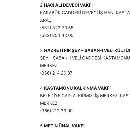
2
HACI ALİ DEVECİ VAKFI
KARABÜK CADDESİ DEVECİ İŞ HANI KAS
ARAÇ
(532) 323 70 55
(532) 254 42 00
3
HAZRETİ PİR ŞEYH ŞABAN-I VELİ KÜLTÜ
ŞEYH ŞABAN-I VELİ CADDESİ KASTAMON
MERKEZ
(366) 214 20 87
4
KASTAMONU KALKINMA VAKFI
BELEDİYE CAD. A. KIRMIZI İŞ MERKEZİ K
MERKEZ
(366) 212 39 90
5
METİN ÜNAL VAKFI