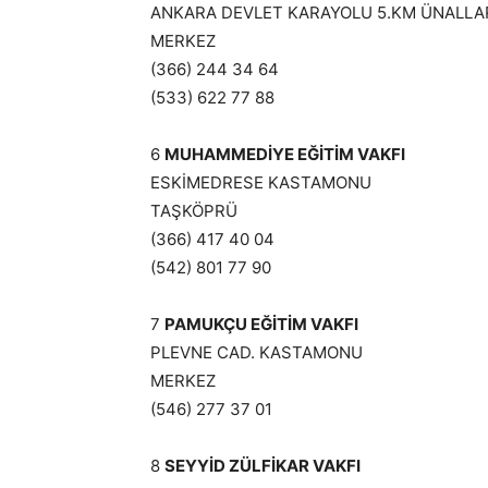
ANKARA DEVLET KARAYOLU 5.KM ÜNALLA
MERKEZ
(366) 244 34 64
(533) 622 77 88
6
MUHAMMEDİYE EĞİTİM VAKFI
ESKİMEDRESE KASTAMONU
TAŞKÖPRÜ
(366) 417 40 04
(542) 801 77 90
7
PAMUKÇU EĞİTİM VAKFI
PLEVNE CAD. KASTAMONU
MERKEZ
(546) 277 37 01
8
SEYYİD ZÜLFİKAR VAKFI