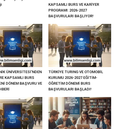
i
KAPSAMLI BURS VE KARİYER
PROGRAMI: 2026-2027
BAŞVURULARI BAŞLIYOR!
NİK ÜNİVERSİTESİ’NDEN
TÜRKİYE TURING VE OTOMOBİL
RE KAPSAMLI BURS
KURUMU 2026-2027 EĞİTİM-
YENİ DÖNEM BAŞVURU VE
ÖĞRETİM DÖNEMİ BURS
HBERİ
BAŞVURULARI BAŞLADI!