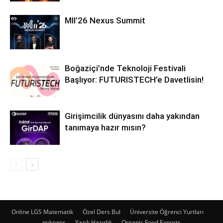
MII’26 Nexus Summit
Boğaziçi’nde Teknoloji Festivali
Başlıyor: FUTURISTECH’e Davetlisin!
Girişimcilik dünyasını daha yakından
tanımaya hazır mısın?
Online LGS Matematik
Özel Ders Bul
Üniversite Öğrenci Yurtları
mıknatıs
Yazılı Hazırlık
Organic Food Exports