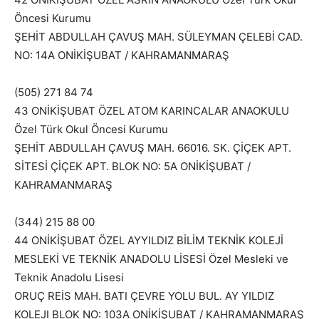
Öncesi Kurumu
ŞEHİT ABDULLAH ÇAVUŞ MAH. SÜLEYMAN ÇELEBİ CAD.
NO: 14A ONİKİŞUBAT / KAHRAMANMARAŞ
(505) 271 84 74
43 ONİKİŞUBAT ÖZEL ATOM KARINCALAR ANAOKULU
Özel Türk Okul Öncesi Kurumu
ŞEHİT ABDULLAH ÇAVUŞ MAH. 66016. SK. ÇİÇEK APT.
SİTESİ ÇİÇEK APT. BLOK NO: 5A ONİKİŞUBAT /
KAHRAMANMARAŞ
(344) 215 88 00
44 ONİKİŞUBAT ÖZEL AYYILDIZ BİLİM TEKNİK KOLEJİ
MESLEKİ VE TEKNİK ANADOLU LİSESİ Özel Mesleki ve
Teknik Anadolu Lisesi
ORUÇ REİS MAH. BATI ÇEVRE YOLU BUL. AY YILDIZ
KOLEJI BLOK NO: 103A ONİKİŞUBAT / KAHRAMANMARAŞ