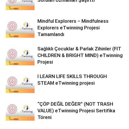
Soruları Uzmanları Şaşırttı
Mindful Explorers – Mindfulness
Explorers eTwinning Projesi
Tamamlandı
Sağlıklı Çocuklar & Parlak Zihinler (FIT
CHILDREN & BRIGHT MIND) eTwinning
Projesi
I LEARN LIFE SKILLS THROUGH
STEAM eTwinning projesi
“ÇÖP DEĞİL DEĞER” (NOT TRASH
VALUE) eTwinning Projesi Sertifika
Töreni