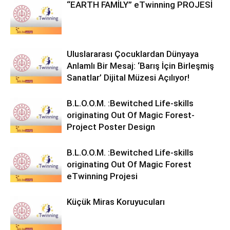
“EARTH FAMİLY” eTwinning PROJESİ
Uluslararası Çocuklardan Dünyaya
Anlamlı Bir Mesaj: ‘Barış İçin Birleşmiş
Sanatlar’ Dijital Müzesi Açılıyor!
B.L.O.O.M. :Bewitched Life-skills
originating Out Of Magic Forest-
Project Poster Design
B.L.O.O.M. :Bewitched Life-skills
originating Out Of Magic Forest
eTwinning Projesi
Küçük Miras Koruyucuları