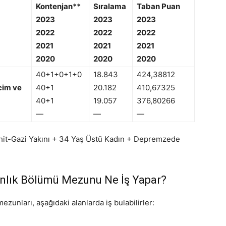
Kontenjan**
Sıralama
Taban Puan
2023
2023
2023
2022
2022
2022
2021
2021
2021
2020
2020
2020
40+1+0+1+0
18.843
424,38812
cim ve
40+1
20.182
410,67325
40+1
19.057
376,80266
—
—
—
Şehit-Gazi Yakını + 34 Yaş Üstü Kadın + Depremzede
lık Bölümü Mezunu Ne İş Yapar?
nları, aşağıdaki alanlarda iş bulabilirler: