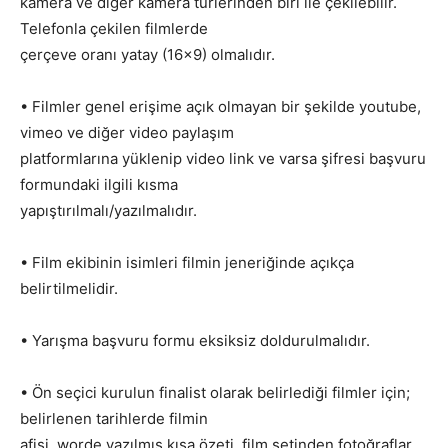
kamera ve diğer kamera türlerinden biri ile çekilebilir.
Telefonla çekilen filmlerde
çerçeve oranı yatay (16×9) olmalıdır.
• Filmler genel erişime açık olmayan bir şekilde youtube,
vimeo ve diğer video paylaşım
platformlarına yüklenip video link ve varsa şifresi başvuru
formundaki ilgili kısma
yapıştırılmalı/yazılmalıdır.
• Film ekibinin isimleri filmin jeneriğinde açıkça
belirtilmelidir.
• Yarışma başvuru formu eksiksiz doldurulmalıdır.
• Ön seçici kurulun finalist olarak belirlediği filmler için;
belirlenen tarihlerde filmin
afişi, worde yazılmış kısa özeti, film setinden fotoğraflar,