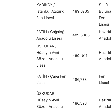
KADIKÖY /
Sınıfı
İstanbul Atatürk
489,6265
Bulun
Fen Lisesi
Fen
Lisesi
FATİH / Cağaloğlu
Hazırlı
489,3368
Anadolu Lisesi
Anadol
ÜSKÜDAR /
Hüseyin Avni
Hazırlı
489,1911
Sözen Anadolu
Anadol
Lisesi
FATİH / Çapa Fen
Fen
486,788
Lisesi
Lisesi
ÜSKÜDAR /
Hüseyin Avni
Hazırlı
486,596
Sözen Anadolu
Anadol