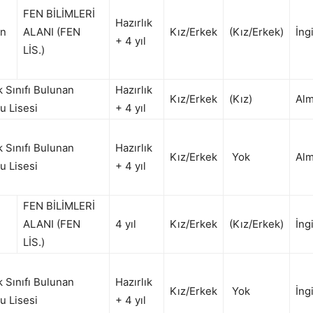
FEN BİLİMLERİ
Hazırlık
an
ALANI (FEN
Kız/Erkek
(Kız/Erkek)
İng
+ 4 yıl
LİS.)
k Sınıfı Bulunan
Hazırlık
Kız/Erkek
(Kız)
Al
u Lisesi
+ 4 yıl
k Sınıfı Bulunan
Hazırlık
Kız/Erkek
Yok
Al
u Lisesi
+ 4 yıl
FEN BİLİMLERİ
ALANI (FEN
4 yıl
Kız/Erkek
(Kız/Erkek)
İng
LİS.)
k Sınıfı Bulunan
Hazırlık
Kız/Erkek
Yok
İng
u Lisesi
+ 4 yıl