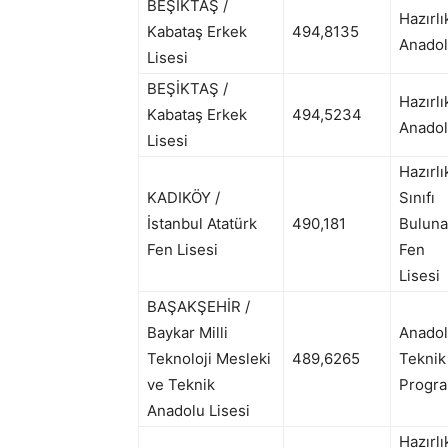
BEŞİKTAŞ /
Hazırlı
Kabataş Erkek
494,8135
Anadol
Lisesi
BEŞİKTAŞ /
Hazırlı
Kabataş Erkek
494,5234
Anadol
Lisesi
Hazırlı
KADIKÖY /
Sınıfı
İstanbul Atatürk
490,181
Bulun
Fen Lisesi
Fen
Lisesi
BAŞAKŞEHİR /
Baykar Milli
Anado
Teknoloji Mesleki
489,6265
Teknik
ve Teknik
Progra
Anadolu Lisesi
Hazırlı