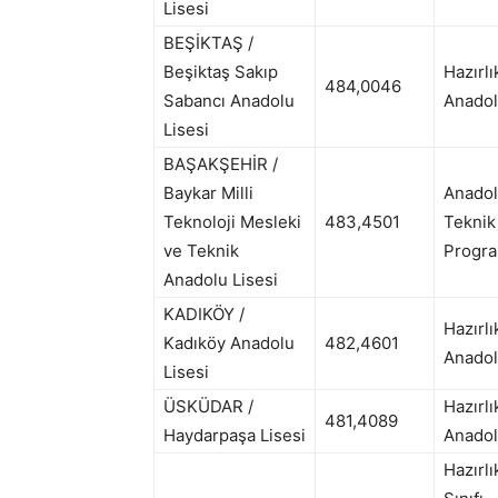
Lisesi
BEŞİKTAŞ /
Beşiktaş Sakıp
Hazırlı
484,0046
Sabancı Anadolu
Anadol
Lisesi
BAŞAKŞEHİR /
Baykar Milli
Anado
Teknoloji Mesleki
483,4501
Teknik
ve Teknik
Progra
Anadolu Lisesi
KADIKÖY /
Hazırlı
Kadıköy Anadolu
482,4601
Anadol
Lisesi
ÜSKÜDAR /
Hazırlı
481,4089
Haydarpaşa Lisesi
Anadol
Hazırlı