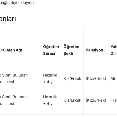
bağlantıyı tıklayınız.
anları
Öğretim
Öğretim
Ya
ürü Alan Adı
Pansiyon
Süresi
Şekli
Dili
k Sınıfı Bulunan
Hazırlık
Kız/Erkek
(Kız/Erkek)
Al
u Lisesi
+ 4 yıl
k Sınıfı Bulunan
Hazırlık
Kız/Erkek
(Kız/Erkek)
Fra
u Lisesi
+ 4 yıl