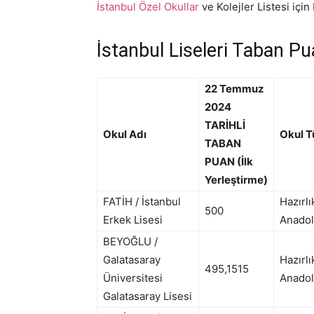
İstanbul Özel Okullar
ve Kolejler Listesi için 
İstanbul Liseleri Taban Pu
22 Temmuz
2024
TARİHLİ
Okul Adı
Okul T
TABAN
PUAN (İlk
Yerleştirme)
FATİH / İstanbul
Hazırlı
500
Erkek Lisesi
Anadol
BEYOĞLU /
Galatasaray
Hazırlı
495,1515
Üniversitesi
Anadol
Galatasaray Lisesi