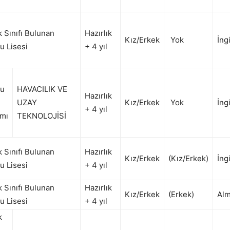
k Sınıfı Bulunan
Hazırlık
Kız/Erkek
Yok
İng
u Lisesi
+ 4 yıl
lu
HAVACILIK VE
Hazırlık
UZAY
Kız/Erkek
Yok
İng
+ 4 yıl
mı
TEKNOLOJİSİ
k Sınıfı Bulunan
Hazırlık
Kız/Erkek
(Kız/Erkek)
İng
u Lisesi
+ 4 yıl
k Sınıfı Bulunan
Hazırlık
Kız/Erkek
(Erkek)
Al
u Lisesi
+ 4 yıl
k