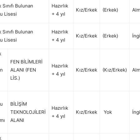
k Sınıfı Bulunan
Hazırlık
Kız/Erkek
(Erkek)
Al
u Lisesi
+ 4 yıl
k Sınıfı Bulunan
Hazırlık
Kız/Erkek
(Erkek)
İng
u Lisesi
+ 4 yıl
k
FEN BİLİMLERİ
Hazırlık
an
ALANI (FEN
Kız/Erkek
(Kız/Erkek)
Al
+ 4 yıl
LİS.)
lu
BİLİŞİM
Hazırlık
TEKNOLOJİLERİ
Kız/Erkek
Yok
İng
+ 4 yıl
mı
ALANI
k