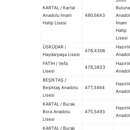
Sınıfı
KARTAL / Kartal
Bulun
Anadolu İmam
480,5643
Anado
Hatip Lisesi
İmam
Hatip
Lisesi
ÜSKÜDAR /
Hazırlı
478,4306
Haydarpaşa Lisesi
Anadol
FATİH / Vefa
Hazırlı
478,3833
Lisesi
Anadol
BEŞİKTAŞ /
Hazırlı
Beşiktaş Anadolu
477,3464
Anadol
Lisesi
KARTAL / Burak
Hazırlı
Bora Anadolu
475,5493
Anadol
Lisesi
KARTAL / Burak