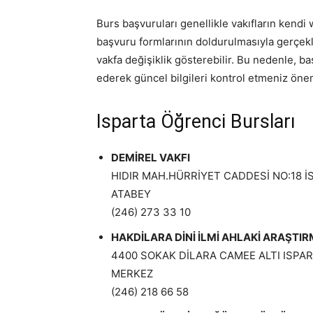
Burs başvuruları genellikle vakıfların kendi 
başvuru formlarının doldurulmasıyla gerçekleş
vakfa değişiklik gösterebilir. Bu nedenle, ba
ederek güncel bilgileri kontrol etmeniz önem
Isparta Öğrenci Bursları
DEMİREL VAKFI
HIDIR MAH.HÜRRİYET CADDESİ NO:18 
ATABEY
(246) 273 33 10
HAKDİLARA DİNİ İLMİ AHLAKİ ARAŞTI
4400 SOKAK DİLARA CAMEE ALTI ISPA
MERKEZ
(246) 218 66 58