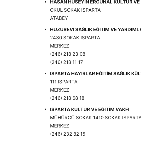
HASAN HÜSEYİN ERĞÜNAL KÜLTÜR VE 
OKUL SOKAK ISPARTA
ATABEY
HUZUREVİ SAĞLIK EĞİTİM VE YARDIM
2430 SOKAK ISPARTA
MERKEZ
(246) 218 23 08
(246) 218 11 17
ISPARTA HAYIRLAR EĞİTİM SAĞLIK KÜ
111 ISPARTA
MERKEZ
(246) 218 68 18
ISPARTA KÜLTÜR VE EĞİTİM VAKFI
MÜHÜRCÜ SOKAK 1410 SOKAK ISPART
MERKEZ
(246) 232 82 15