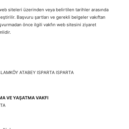
web siteleri üzerinden veya belirtilen tarihler arasında
tirilir. Başvuru şartları ve gerekli belgeler vakıftan
şvurmadan önce ilgili vakfın web sitesini ziyaret
lidir.
İSLAMKÖY ATABEY ISPARTA ISPARTA
RMA VE YAŞATMA VAKFI
RTA