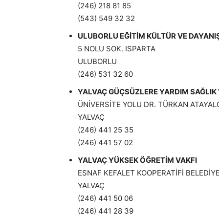
(246) 218 81 85
(543) 549 32 32
ULUBORLU EĞİTİM KÜLTÜR VE DAYANI
5 NOLU SOK. ISPARTA
ULUBORLU
(246) 531 32 60
YALVAÇ GÜÇSÜZLERE YARDIM SAĞLIK V
ÜNİVERSİTE YOLU DR. TÜRKAN ATAYAL
YALVAÇ
(246) 441 25 35
(246) 441 57 02
YALVAÇ YÜKSEK ÖĞRETİM VAKFI
ESNAF KEFALET KOOPERATİFİ BELEDİYE 
YALVAÇ
(246) 441 50 06
(246) 441 28 39