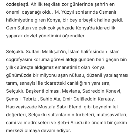
özdeşleşti. Ahilik teşkilatı zor günlerinde şehrin en
önemli dayanağı oldu. 14. Yüzyıl sonlarında Osmanlı
hâkimiyetine giren Konya, bir beylerbeylik haline geldi.
Cem Sultan ve pek çok şehzade Konya’da idarecilik
yaparak devlet yönetimini öğrendiler.
Selçuklu Sultanı Melikşah’ın, İslam halifesinden İslam
coğrafyasını koruma görevi aldığı günden beri geçen bin
yıllık süreçte aldığımız emanetimiz olan Konya,
günümüzde bir milyonu aşan nüfusu, düzenli yapılaşması,
tarım, sanayisi ile ticaretteki canlılığının yanı sıra,
Selçuklu Başkenti olması, Mevlana, Sadreddin Konevi,
Şems-i Tebrizi, Sahib Ata, Emir Celâleddin Karatay,
Hacıveyiszade Mustafa Sabri Efendi gibi beynelmilel
değerleri, Selçuklu sultanlarının türbeleri, mutasavvıfları,
cami ve medreseleri ve Şeb-i Arus’u ile önemli bir çekim
merkezi olmaya devam ediyor.