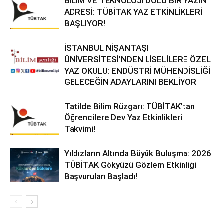
BİLİM VE TEKNOLOJİ DOLU BİR YAZIN
ADRESİ: TÜBİTAK YAZ ETKİNLİKLERİ
BAŞLIYOR!
İSTANBUL NİŞANTAŞI
ÜNİVERSİTESİ’NDEN LİSELİLERE ÖZEL
YAZ OKULU: ENDÜSTRİ MÜHENDİSLİĞİ
GELECEĞİN ADAYLARINI BEKLİYOR
Tatilde Bilim Rüzgarı: TÜBİTAK’tan
Öğrencilere Dev Yaz Etkinlikleri
Takvimi!
Yıldızların Altında Büyük Buluşma: 2026
TÜBİTAK Gökyüzü Gözlem Etkinliği
Başvuruları Başladı!