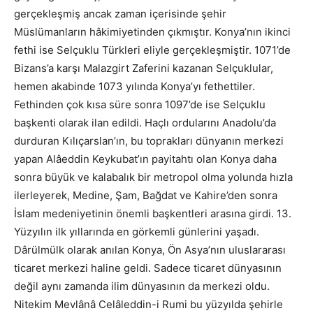
gerçekleşmiş ancak zaman içerisinde şehir
Müslümanların hâkimiyetinden çıkmıştır. Konya’nın ikinci
fethi ise Selçuklu Türkleri eliyle gerçekleşmiştir. 1071’de
Bizans’a karşı Malazgirt Zaferini kazanan Selçuklular,
hemen akabinde 1073 yılında Konya’yı fethettiler.
Fethinden çok kısa süre sonra 1097’de ise Selçuklu
başkenti olarak ilan edildi. Haçlı ordularını Anadolu’da
durduran Kılıçarslan’ın, bu toprakları dünyanın merkezi
yapan Alâeddin Keykubat’ın payitahtı olan Konya daha
sonra büyük ve kalabalık bir metropol olma yolunda hızla
ilerleyerek, Medine, Şam, Bağdat ve Kahire’den sonra
İslam medeniyetinin önemli başkentleri arasına girdi. 13.
Yüzyılın ilk yıllarında en görkemli günlerini yaşadı.
Dârülmülk olarak anılan Konya, Ön Asya’nın uluslararası
ticaret merkezi haline geldi. Sadece ticaret dünyasının
değil aynı zamanda ilim dünyasının da merkezi oldu.
Nitekim Mevlânâ Celâleddin-i Rumi bu yüzyılda şehirle