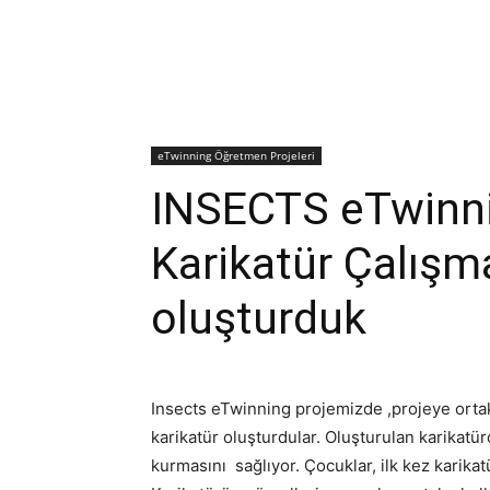
eTwinning Öğretmen Projeleri
INSECTS eTwinn
Karikatür Çalışm
oluşturduk
Insects eTwinning projemizde ,projeye ortak o
karikatür oluşturdular. Oluşturulan karikatü
kurmasını sağlıyor. Çocuklar, ilk kez karikatü