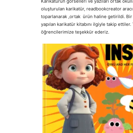
Karikatürün görselleri ve yazıları ortak okul
oluşturulan karikatür, readbookcreator ara
toparlanarak ,ortak ürün haline getirildi. Bir
yapılan karikatür kitabını ilgiyle takip ettile
öğrencilerimize teşekkür ederiz.