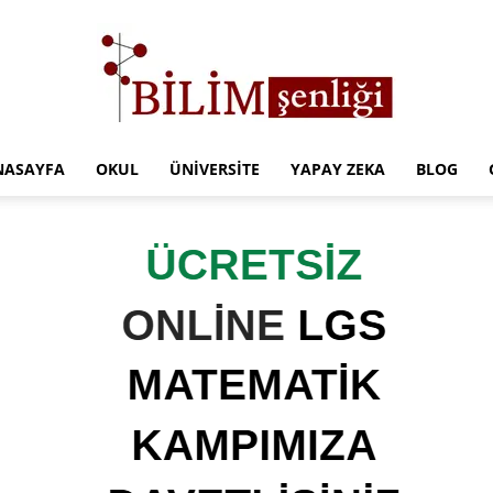
NASAYFA
OKUL
ÜNIVERSITE
YAPAY ZEKA
BLOG
Türkiye
Eğitim
Kampüsü