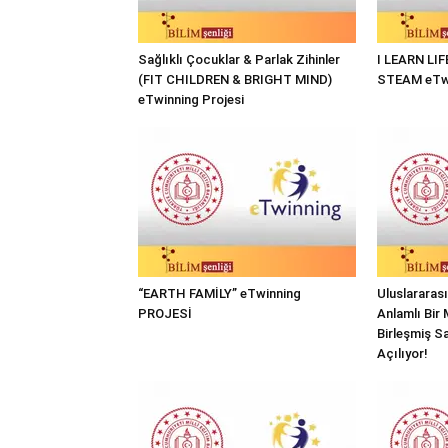
Sağlıklı Çocuklar & Parlak Zihinler
I LEARN LI
(FIT CHILDREN & BRIGHT MIND)
STEAM eTwi
eTwinning Projesi
“EARTH FAMİLY” eTwinning
Uluslararas
PROJESİ
Anlamlı Bir 
Birleşmiş Sa
Açılıyor!