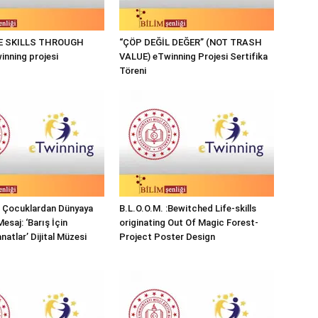
FE SKILLS THROUGH
“ÇÖP DEĞİL DEĞER” (NOT TRASH
nning projesi
VALUE) eTwinning Projesi Sertifika
Töreni
ı Çocuklardan Dünyaya
B.L.O.O.M. :Bewitched Life-skills
Mesaj: ‘Barış İçin
originating Out Of Magic Forest-
natlar’ Dijital Müzesi
Project Poster Design