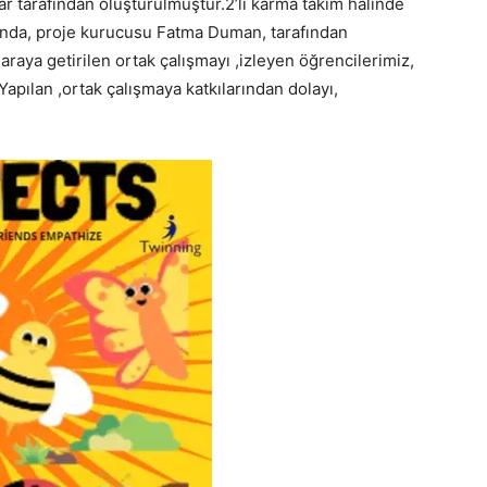
lar tarafından oluşturulmuştur.2’li karma takım halinde
cında, proje kurucusu Fatma Duman, tarafından
 araya getirilen ortak çalışmayı ,izleyen öğrencilerimiz,
r. Yapılan ,ortak çalışmaya katkılarından dolayı,