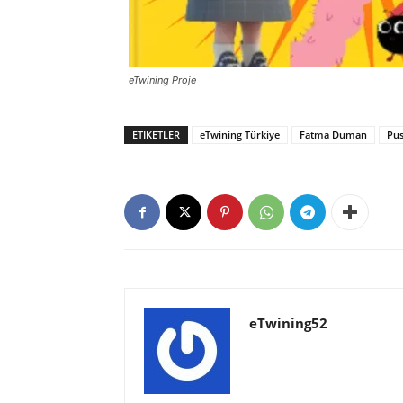
eTwining Proje
ETIKETLER
eTwining Türkiye
Fatma Duman
Pus
eTwining52