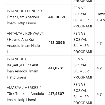
PROGRAMI
FEN VE
İSTANBUL / PENDİK /
SOSYAL
Hazır
Ömer Çam Anadolu
418,3659
BİLİMLER
+ 4 y
İmam Hatip Lisesi
PROGRAMI
ANTALYA / KONYAALTI
FEN VE
/ Hayme Ana Kız
SOSYAL
418,2896
4 yıl
Anadolu İmam Hatip
BİLİMLER
Lisesi
PROGRAMI
İSTANBUL /
FEN VE
BAŞAKŞEHİR / Akif
SOSYAL
417,8761
4 yıl
İnan Anadolu İmam
BİLİMLER
Hatip Lisesi
PROGRAMI
FEN VE
AMASYA / MERKEZ /
SOSYAL
Türk Telekom Anadolu
417,4507
4 yıl
BİLİMLER
İmam Hatip Lisesi
PROGRAMI