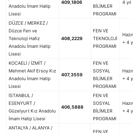
409,1806
4 yıl
Anadolu İmam Hatip
BİLİMLER
Lisesi
PROGRAMI
DÜZCE / MERKEZ /
Düzce Fen ve
FEN VE
Hazır
Teknoloji Hafız
408,2229
TEKNOLOJİ
+ 4 y
Anadolu İmam Hatip
PROGRAMI
Lisesi
KOCAELİ / İZMİT /
FEN VE
Mehmet Akif Ersoy Kız
SOSYAL
Hazır
407,3559
Anadolu İmam Hatip
BİLİMLER
+ 4 y
Lisesi
PROGRAMI
İSTANBUL /
FEN VE
ESENYURT /
SOSYAL
Hazır
406,5888
Güzelyurt Kız Anadolu
BİLİMLER
+ 4 y
İmam Hatip Lisesi
PROGRAMI
ANTALYA / ALANYA /
FEN VE