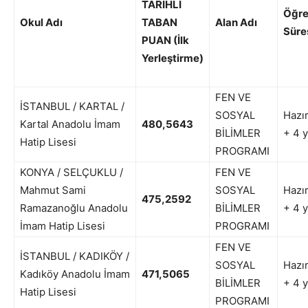
TARİHLİ
Öğre
Okul Adı
TABAN
Alan Adı
Süre
PUAN (İlk
Yerleştirme)
FEN VE
İSTANBUL / KARTAL /
SOSYAL
Hazır
Kartal Anadolu İmam
480,5643
BİLİMLER
+ 4 y
Hatip Lisesi
PROGRAMI
KONYA / SELÇUKLU /
FEN VE
Mahmut Sami
SOSYAL
Hazır
475,2592
Ramazanoğlu Anadolu
BİLİMLER
+ 4 y
İmam Hatip Lisesi
PROGRAMI
FEN VE
İSTANBUL / KADIKÖY /
SOSYAL
Hazır
Kadıköy Anadolu İmam
471,5065
BİLİMLER
+ 4 y
Hatip Lisesi
PROGRAMI