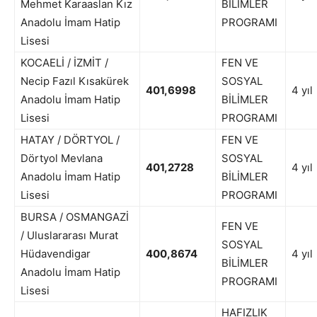
Mehmet Karaaslan Kız
BİLİMLER
Anadolu İmam Hatip
PROGRAMI
Lisesi
KOCAELİ / İZMİT /
FEN VE
Necip Fazıl Kısakürek
SOSYAL
401,6998
4 yıl
Anadolu İmam Hatip
BİLİMLER
Lisesi
PROGRAMI
HATAY / DÖRTYOL /
FEN VE
Dörtyol Mevlana
SOSYAL
401,2728
4 yıl
Anadolu İmam Hatip
BİLİMLER
Lisesi
PROGRAMI
BURSA / OSMANGAZİ
FEN VE
/ Uluslararası Murat
SOSYAL
Hüdavendigar
400,8674
4 yıl
BİLİMLER
Anadolu İmam Hatip
PROGRAMI
Lisesi
HAFIZLIK