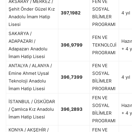
AKSARAY / MERKEZ /
FEN VE
Şehit Önder Güzel Kız
SOSYAL
397,1982
4 yıl
Anadolu İmam Hatip
BİLİMLER
Lisesi
PROGRAMI
SAKARYA /
FEN VE
ADAPAZARI /
Hazır
396,9799
TEKNOLOJİ
Adapazarı Anadolu
+ 4 y
PROGRAMI
İmam Hatip Lisesi
ANTALYA / ALANYA /
FEN VE
Emine Ahmet Uysal
SOSYAL
396,7399
4 yıl
Teknoloji Anadolu
BİLİMLER
İmam Hatip Lisesi
PROGRAMI
FEN VE
İSTANBUL / ÜSKÜDAR
SOSYAL
Hazır
/ Çamlıca Kız Anadolu
396,2893
BİLİMLER
+ 4 y
İmam Hatip Lisesi
PROGRAMI
KONYA / AKŞEHİR /
FEN VE