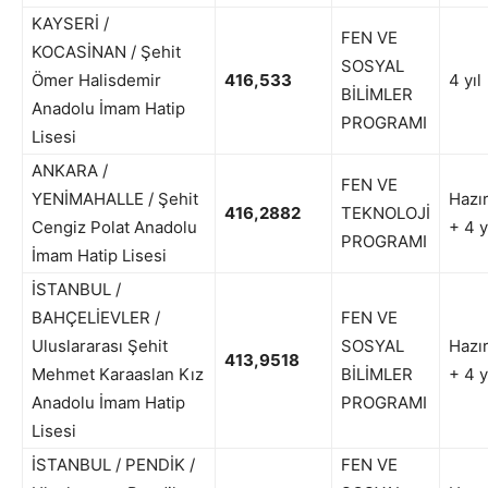
KAYSERİ /
FEN VE
KOCASİNAN / Şehit
SOSYAL
Ömer Halisdemir
416,533
4 yıl
BİLİMLER
Anadolu İmam Hatip
PROGRAMI
Lisesi
ANKARA /
FEN VE
YENİMAHALLE / Şehit
Hazır
416,2882
TEKNOLOJİ
Cengiz Polat Anadolu
+ 4 y
PROGRAMI
İmam Hatip Lisesi
İSTANBUL /
BAHÇELİEVLER /
FEN VE
Uluslararası Şehit
SOSYAL
Hazır
413,9518
Mehmet Karaaslan Kız
BİLİMLER
+ 4 y
Anadolu İmam Hatip
PROGRAMI
Lisesi
İSTANBUL / PENDİK /
FEN VE