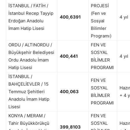
İSTANBUL / FATİH /
PROJESİ
İstanbul Recep Tayyip
(Fen ve
400,6391
4 yıl
Erdoğan Anadolu
Sosyal
İmam Hatip Lisesi
Bilimler
Programı)
ORDU / ALTINORDU /
FEN VE
Büyükşehir Belediyesi
SOSYAL
400,441
4 yıl
Ordu Anadolu İmam
BİLİMLER
Hatip Lisesi
PROGRAMI
İSTANBUL /
FEN VE
BAHÇELİEVLER / 15
SOSYAL
Hazır
Temmuz Şehitleri
400,063
BİLİMLER
+ 4 y
Anadolu İmam Hatip
PROGRAMI
Lisesi
KONYA / MERAM /
FEN VE
Tahir Büyükkörükçü
SOSYAL
Hazır
399,8103