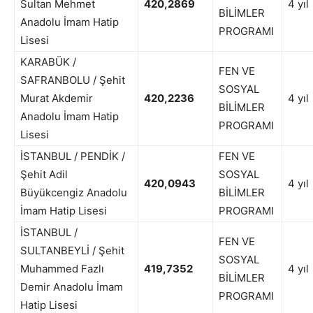
Sultan Mehmet
420,2869
4 yıl
BİLİMLER
Anadolu İmam Hatip
PROGRAMI
Lisesi
KARABÜK /
FEN VE
SAFRANBOLU / Şehit
SOSYAL
Murat Akdemir
420,2236
4 yıl
BİLİMLER
Anadolu İmam Hatip
PROGRAMI
Lisesi
İSTANBUL / PENDİK /
FEN VE
Şehit Adil
SOSYAL
420,0943
4 yıl
Büyükcengiz Anadolu
BİLİMLER
İmam Hatip Lisesi
PROGRAMI
İSTANBUL /
FEN VE
SULTANBEYLİ / Şehit
SOSYAL
Muhammed Fazlı
419,7352
4 yıl
BİLİMLER
Demir Anadolu İmam
PROGRAMI
Hatip Lisesi