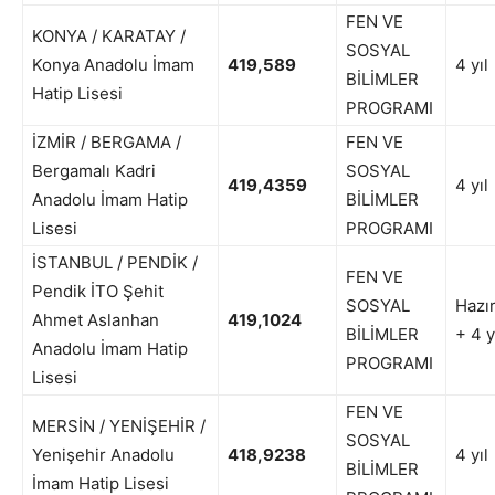
FEN VE
KONYA / KARATAY /
SOSYAL
Konya Anadolu İmam
419,589
4 yıl
BİLİMLER
Hatip Lisesi
PROGRAMI
İZMİR / BERGAMA /
FEN VE
Bergamalı Kadri
SOSYAL
419,4359
4 yıl
Anadolu İmam Hatip
BİLİMLER
Lisesi
PROGRAMI
İSTANBUL / PENDİK /
FEN VE
Pendik İTO Şehit
SOSYAL
Hazır
Ahmet Aslanhan
419,1024
BİLİMLER
+ 4 y
Anadolu İmam Hatip
PROGRAMI
Lisesi
FEN VE
MERSİN / YENİŞEHİR /
SOSYAL
Yenişehir Anadolu
418,9238
4 yıl
BİLİMLER
İmam Hatip Lisesi