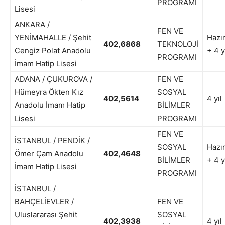
PROGRAMI
Lisesi
ANKARA /
FEN VE
YENİMAHALLE / Şehit
Hazır
402,6868
TEKNOLOJİ
Cengiz Polat Anadolu
+ 4 y
PROGRAMI
İmam Hatip Lisesi
ADANA / ÇUKUROVA /
FEN VE
Hümeyra Ökten Kız
SOSYAL
402,5614
4 yıl
Anadolu İmam Hatip
BİLİMLER
Lisesi
PROGRAMI
FEN VE
İSTANBUL / PENDİK /
SOSYAL
Hazır
Ömer Çam Anadolu
402,4648
BİLİMLER
+ 4 y
İmam Hatip Lisesi
PROGRAMI
İSTANBUL /
BAHÇELİEVLER /
FEN VE
Uluslararası Şehit
SOSYAL
402,3938
4 yıl