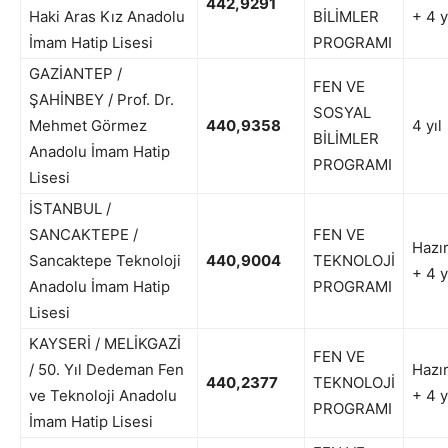
442,9291
Haki Aras Kız Anadolu
BİLİMLER
+ 4 y
İmam Hatip Lisesi
PROGRAMI
GAZİANTEP /
FEN VE
ŞAHİNBEY / Prof. Dr.
SOSYAL
Mehmet Görmez
440,9358
4 yıl
BİLİMLER
Anadolu İmam Hatip
PROGRAMI
Lisesi
İSTANBUL /
SANCAKTEPE /
FEN VE
Hazır
Sancaktepe Teknoloji
440,9004
TEKNOLOJİ
+ 4 y
Anadolu İmam Hatip
PROGRAMI
Lisesi
KAYSERİ / MELİKGAZİ
FEN VE
/ 50. Yıl Dedeman Fen
Hazır
440,2377
TEKNOLOJİ
ve Teknoloji Anadolu
+ 4 y
PROGRAMI
İmam Hatip Lisesi