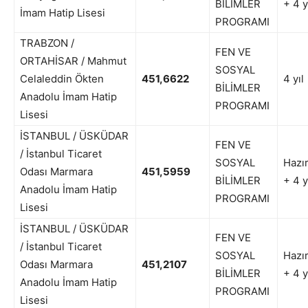
BİLİMLER
+ 4 y
İmam Hatip Lisesi
PROGRAMI
TRABZON /
FEN VE
ORTAHİSAR / Mahmut
SOSYAL
Celaleddin Ökten
451,6622
4 yıl
BİLİMLER
Anadolu İmam Hatip
PROGRAMI
Lisesi
İSTANBUL / ÜSKÜDAR
FEN VE
/ İstanbul Ticaret
SOSYAL
Hazır
Odası Marmara
451,5959
BİLİMLER
+ 4 y
Anadolu İmam Hatip
PROGRAMI
Lisesi
İSTANBUL / ÜSKÜDAR
FEN VE
/ İstanbul Ticaret
SOSYAL
Hazır
Odası Marmara
451,2107
BİLİMLER
+ 4 y
Anadolu İmam Hatip
PROGRAMI
Lisesi