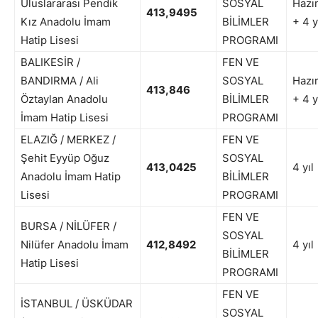
Uluslararası Pendik
SOSYAL
Hazır
413,9495
Kız Anadolu İmam
BİLİMLER
+ 4 y
Hatip Lisesi
PROGRAMI
BALIKESİR /
FEN VE
BANDIRMA / Ali
SOSYAL
Hazır
413,846
Öztaylan Anadolu
BİLİMLER
+ 4 y
İmam Hatip Lisesi
PROGRAMI
ELAZIĞ / MERKEZ /
FEN VE
Şehit Eyyüp Oğuz
SOSYAL
413,0425
4 yıl
Anadolu İmam Hatip
BİLİMLER
Lisesi
PROGRAMI
FEN VE
BURSA / NİLÜFER /
SOSYAL
Nilüfer Anadolu İmam
412,8492
4 yıl
BİLİMLER
Hatip Lisesi
PROGRAMI
FEN VE
İSTANBUL / ÜSKÜDAR
SOSYAL