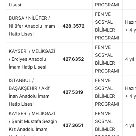
Lisesi
PROGRAMI
FEN VE
BURSA / NİLÜFER /
SOSYAL
Hazır
Nilüfer Anadolu İmam
428,3572
BİLİMLER
+ 4 y
Hatip Lisesi
PROGRAMI
FEN VE
KAYSERİ / MELİKGAZİ
SOSYAL
/ Erciyes Anadolu
427,6352
4 yıl
BİLİMLER
İmam Hatip Lisesi
PROGRAMI
İSTANBUL /
FEN VE
BAŞAKŞEHİR / Akif
SOSYAL
Hazır
427,5319
İnan Anadolu İmam
BİLİMLER
+ 4 y
Hatip Lisesi
PROGRAMI
KAYSERİ / MELİKGAZİ
FEN VE
/ Şehit Mustafa Sezgin
SOSYAL
427,3651
4 yıl
Kız Anadolu İmam
BİLİMLER