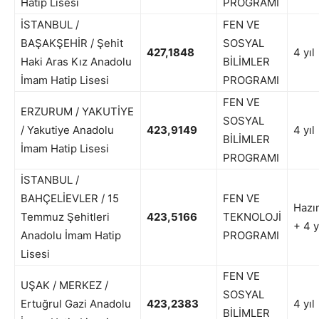
Hatip Lisesi
PROGRAMI
İSTANBUL /
FEN VE
BAŞAKŞEHİR / Şehit
SOSYAL
427,1848
4 yıl
Haki Aras Kız Anadolu
BİLİMLER
İmam Hatip Lisesi
PROGRAMI
FEN VE
ERZURUM / YAKUTİYE
SOSYAL
/ Yakutiye Anadolu
423,9149
4 yıl
BİLİMLER
İmam Hatip Lisesi
PROGRAMI
İSTANBUL /
BAHÇELİEVLER / 15
FEN VE
Hazır
Temmuz Şehitleri
423,5166
TEKNOLOJİ
+ 4 y
Anadolu İmam Hatip
PROGRAMI
Lisesi
FEN VE
UŞAK / MERKEZ /
SOSYAL
Ertuğrul Gazi Anadolu
423,2383
4 yıl
BİLİMLER