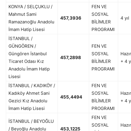
KONYA / SELÇUKLU /
FEN VE
Mahmut Sami
SOSYAL
457,3936
4 yıl
Ramazanoğlu Anadolu
BİLİMLER
İmam Hatip Lisesi
PROGRAMI
İSTANBUL /
GÜNGÖREN /
FEN VE
Güngören İstanbul
SOSYAL
Hazır
457,2898
Ticaret Odası Kız
BİLİMLER
+ 4 y
Anadolu İmam Hatip
PROGRAMI
Lisesi
İSTANBUL / KADIKÖY /
FEN VE
Kadıköy Ahmet Sani
SOSYAL
Hazır
455,4494
Gezici Kız Anadolu
BİLİMLER
+ 4 y
İmam Hatip Lisesi
PROGRAMI
FEN VE
İSTANBUL / BEYOĞLU
SOSYAL
Hazır
/ Beyoğlu Anadolu
453,1225