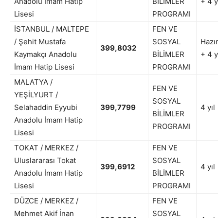
Anadolu İmam Hatip
BİLİMLER
+ 4 y
Lisesi
PROGRAMI
İSTANBUL / MALTEPE
FEN VE
/ Şehit Mustafa
SOSYAL
Hazır
399,8032
Kaymakçı Anadolu
BİLİMLER
+ 4 y
İmam Hatip Lisesi
PROGRAMI
MALATYA /
FEN VE
YEŞİLYURT /
SOSYAL
Selahaddin Eyyubi
399,7799
4 yıl
BİLİMLER
Anadolu İmam Hatip
PROGRAMI
Lisesi
TOKAT / MERKEZ /
FEN VE
Uluslararası Tokat
SOSYAL
399,6912
4 yıl
Anadolu İmam Hatip
BİLİMLER
Lisesi
PROGRAMI
DÜZCE / MERKEZ /
FEN VE
Mehmet Akif İnan
SOSYAL