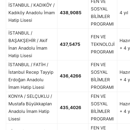
FEN VE
İSTANBUL / KADIKÖY /
SOSYAL
Kadıköy Anadolu İmam
438,9085
4 yıl
BİLİMLER
Hatip Lisesi
PROGRAMI
İSTANBUL /
FEN VE
BAŞAKŞEHİR / Akif
Hazır
437,5475
TEKNOLOJİ
İnan Anadolu İmam
+ 4 y
PROGRAMI
Hatip Lisesi
İSTANBUL / FATİH /
FEN VE
İstanbul Recep Tayyip
SOSYAL
Hazır
436,4266
Erdoğan Anadolu
BİLİMLER
+ 4 y
İmam Hatip Lisesi
PROGRAMI
KONYA / SELÇUKLU /
FEN VE
Mustafa Büyükkaplan
SOSYAL
Hazır
435,4026
Anadolu İmam Hatip
BİLİMLER
+ 4 y
Lisesi
PROGRAMI
FEN VE