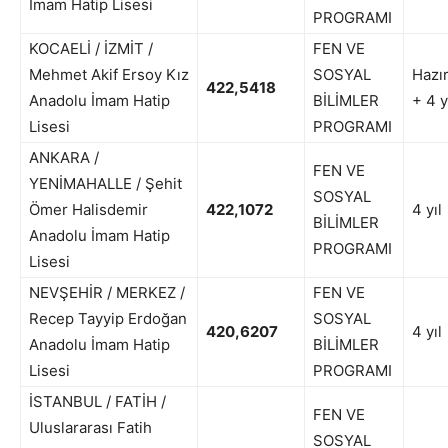
İmam Hatip Lisesi
PROGRAMI
KOCAELİ / İZMİT /
FEN VE
Mehmet Akif Ersoy Kız
SOSYAL
Hazır
422,5418
Anadolu İmam Hatip
BİLİMLER
+ 4 y
Lisesi
PROGRAMI
ANKARA /
FEN VE
YENİMAHALLE / Şehit
SOSYAL
Ömer Halisdemir
422,1072
4 yıl
BİLİMLER
Anadolu İmam Hatip
PROGRAMI
Lisesi
NEVŞEHİR / MERKEZ /
FEN VE
Recep Tayyip Erdoğan
SOSYAL
420,6207
4 yıl
Anadolu İmam Hatip
BİLİMLER
Lisesi
PROGRAMI
İSTANBUL / FATİH /
FEN VE
Uluslararası Fatih
SOSYAL