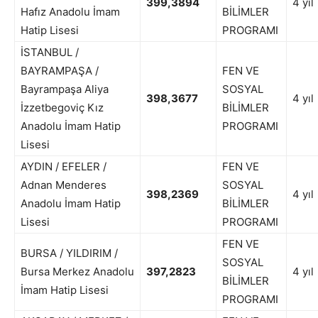
399,3894
4 yıl
Hafız Anadolu İmam
BİLİMLER
Hatip Lisesi
PROGRAMI
İSTANBUL /
BAYRAMPAŞA /
FEN VE
Bayrampaşa Aliya
SOSYAL
398,3677
4 yıl
İzzetbegoviç Kız
BİLİMLER
Anadolu İmam Hatip
PROGRAMI
Lisesi
AYDIN / EFELER /
FEN VE
Adnan Menderes
SOSYAL
398,2369
4 yıl
Anadolu İmam Hatip
BİLİMLER
Lisesi
PROGRAMI
FEN VE
BURSA / YILDIRIM /
SOSYAL
Bursa Merkez Anadolu
397,2823
4 yıl
BİLİMLER
İmam Hatip Lisesi
PROGRAMI