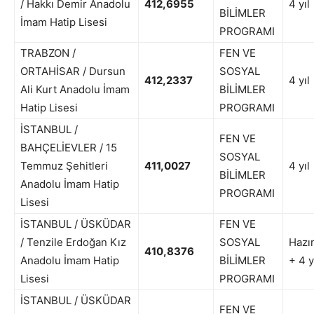
/ Hakkı Demir Anadolu
412,6955
4 yıl
BİLİMLER
İmam Hatip Lisesi
PROGRAMI
TRABZON /
FEN VE
ORTAHİSAR / Dursun
SOSYAL
412,2337
4 yıl
Ali Kurt Anadolu İmam
BİLİMLER
Hatip Lisesi
PROGRAMI
İSTANBUL /
FEN VE
BAHÇELİEVLER / 15
SOSYAL
Temmuz Şehitleri
411,0027
4 yıl
BİLİMLER
Anadolu İmam Hatip
PROGRAMI
Lisesi
İSTANBUL / ÜSKÜDAR
FEN VE
/ Tenzile Erdoğan Kız
SOSYAL
Hazır
410,8376
Anadolu İmam Hatip
BİLİMLER
+ 4 y
Lisesi
PROGRAMI
İSTANBUL / ÜSKÜDAR
FEN VE