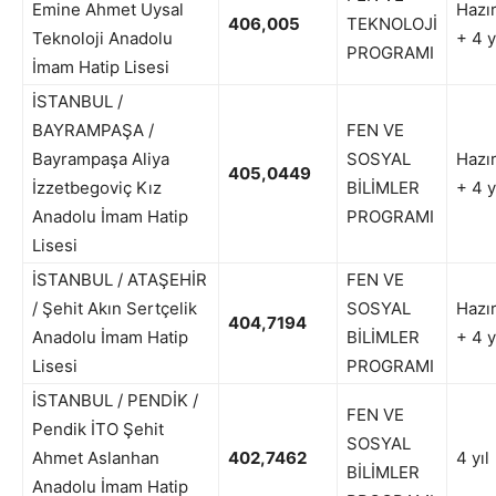
Emine Ahmet Uysal
Hazır
406,005
TEKNOLOJİ
Teknoloji Anadolu
+ 4 y
PROGRAMI
İmam Hatip Lisesi
İSTANBUL /
BAYRAMPAŞA /
FEN VE
Bayrampaşa Aliya
SOSYAL
Hazır
405,0449
İzzetbegoviç Kız
BİLİMLER
+ 4 y
Anadolu İmam Hatip
PROGRAMI
Lisesi
İSTANBUL / ATAŞEHİR
FEN VE
/ Şehit Akın Sertçelik
SOSYAL
Hazır
404,7194
Anadolu İmam Hatip
BİLİMLER
+ 4 y
Lisesi
PROGRAMI
İSTANBUL / PENDİK /
FEN VE
Pendik İTO Şehit
SOSYAL
Ahmet Aslanhan
402,7462
4 yıl
BİLİMLER
Anadolu İmam Hatip