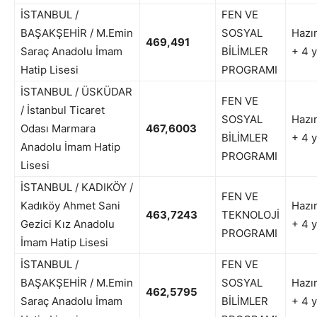
İSTANBUL /
FEN VE
BAŞAKŞEHİR / M.Emin
SOSYAL
Hazır
469,491
Saraç Anadolu İmam
BİLİMLER
+ 4 y
Hatip Lisesi
PROGRAMI
İSTANBUL / ÜSKÜDAR
FEN VE
/ İstanbul Ticaret
SOSYAL
Hazır
Odası Marmara
467,6003
BİLİMLER
+ 4 y
Anadolu İmam Hatip
PROGRAMI
Lisesi
İSTANBUL / KADIKÖY /
FEN VE
Kadıköy Ahmet Sani
Hazır
463,7243
TEKNOLOJİ
Gezici Kız Anadolu
+ 4 y
PROGRAMI
İmam Hatip Lisesi
İSTANBUL /
FEN VE
BAŞAKŞEHİR / M.Emin
SOSYAL
Hazır
462,5795
Saraç Anadolu İmam
BİLİMLER
+ 4 y