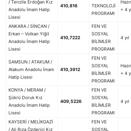
/ Tenzile Erdoğan Kız
Hazır
410,816
TEKNOLOJİ
Anadolu İmam Hatip
+ 4 y
PROGRAMI
Lisesi
ANKARA / SİNCAN /
FEN VE
Erkan – Volkan Yiğit
SOSYAL
410,7222
4 yıl
Anadolu İmam Hatip
BİLİMLER
Lisesi
PROGRAMI
FEN VE
SAMSUN / ATAKUM /
SOSYAL
Hazır
Atakum Anadolu İmam
410,3912
BİLİMLER
+ 4 y
Hatip Lisesi
PROGRAMI
KONYA / MERAM /
FEN VE
Şükrü Doruk Kız
SOSYAL
409,5226
4 yıl
Anadolu İmam Hatip
BİLİMLER
Lisesi
PROGRAMI
KAYSERİ / MELİKGAZİ
FEN VE
/ Ali Rıza Özderici Kız
SOSYAL