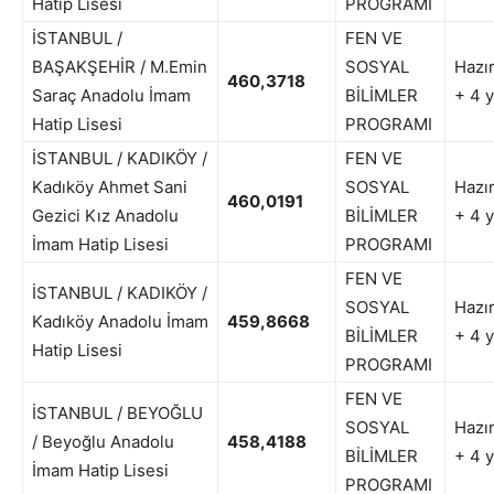
Hatip Lisesi
PROGRAMI
İSTANBUL /
FEN VE
BAŞAKŞEHİR / M.Emin
SOSYAL
Hazır
460,3718
Saraç Anadolu İmam
BİLİMLER
+ 4 y
Hatip Lisesi
PROGRAMI
İSTANBUL / KADIKÖY /
FEN VE
Kadıköy Ahmet Sani
SOSYAL
Hazır
460,0191
Gezici Kız Anadolu
BİLİMLER
+ 4 y
İmam Hatip Lisesi
PROGRAMI
FEN VE
İSTANBUL / KADIKÖY /
SOSYAL
Hazır
Kadıköy Anadolu İmam
459,8668
BİLİMLER
+ 4 y
Hatip Lisesi
PROGRAMI
FEN VE
İSTANBUL / BEYOĞLU
SOSYAL
Hazır
/ Beyoğlu Anadolu
458,4188
BİLİMLER
+ 4 y
İmam Hatip Lisesi
PROGRAMI