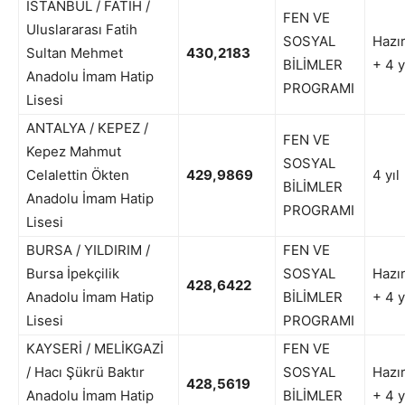
İSTANBUL / FATİH /
FEN VE
Uluslararası Fatih
SOSYAL
Hazır
Sultan Mehmet
430,2183
BİLİMLER
+ 4 y
Anadolu İmam Hatip
PROGRAMI
Lisesi
ANTALYA / KEPEZ /
FEN VE
Kepez Mahmut
SOSYAL
Celalettin Ökten
429,9869
4 yıl
BİLİMLER
Anadolu İmam Hatip
PROGRAMI
Lisesi
BURSA / YILDIRIM /
FEN VE
Bursa İpekçilik
SOSYAL
Hazır
428,6422
Anadolu İmam Hatip
BİLİMLER
+ 4 y
Lisesi
PROGRAMI
KAYSERİ / MELİKGAZİ
FEN VE
/ Hacı Şükrü Baktır
SOSYAL
Hazır
428,5619
Anadolu İmam Hatip
BİLİMLER
+ 4 y