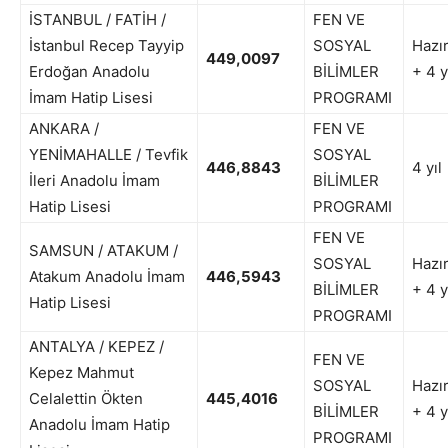
İSTANBUL / FATİH /
FEN VE
İstanbul Recep Tayyip
SOSYAL
Hazır
449,0097
Erdoğan Anadolu
BİLİMLER
+ 4 y
İmam Hatip Lisesi
PROGRAMI
ANKARA /
FEN VE
YENİMAHALLE / Tevfik
SOSYAL
446,8843
4 yıl
İleri Anadolu İmam
BİLİMLER
Hatip Lisesi
PROGRAMI
FEN VE
SAMSUN / ATAKUM /
SOSYAL
Hazır
Atakum Anadolu İmam
446,5943
BİLİMLER
+ 4 y
Hatip Lisesi
PROGRAMI
ANTALYA / KEPEZ /
FEN VE
Kepez Mahmut
SOSYAL
Hazır
Celalettin Ökten
445,4016
BİLİMLER
+ 4 y
Anadolu İmam Hatip
PROGRAMI