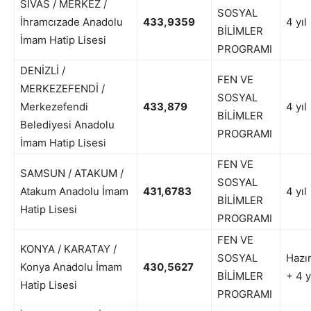
SİVAS / MERKEZ /
SOSYAL
İhramcızade Anadolu
433,9359
4 yıl
BİLİMLER
İmam Hatip Lisesi
PROGRAMI
DENİZLİ /
FEN VE
MERKEZEFENDİ /
SOSYAL
Merkezefendi
433,879
4 yıl
BİLİMLER
Belediyesi Anadolu
PROGRAMI
İmam Hatip Lisesi
FEN VE
SAMSUN / ATAKUM /
SOSYAL
Atakum Anadolu İmam
431,6783
4 yıl
BİLİMLER
Hatip Lisesi
PROGRAMI
FEN VE
KONYA / KARATAY /
SOSYAL
Hazır
Konya Anadolu İmam
430,5627
BİLİMLER
+ 4 y
Hatip Lisesi
PROGRAMI