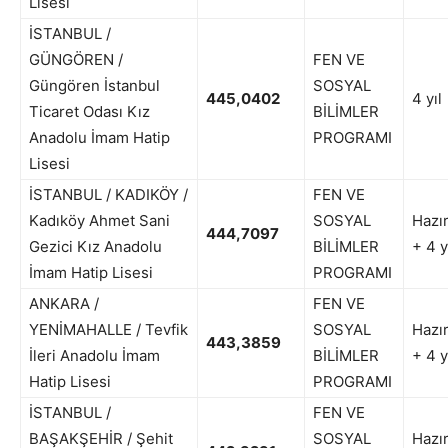
Lisesi
İSTANBUL /
GÜNGÖREN /
FEN VE
Güngören İstanbul
SOSYAL
445,0402
4 yıl
Ticaret Odası Kız
BİLİMLER
Anadolu İmam Hatip
PROGRAMI
Lisesi
İSTANBUL / KADIKÖY /
FEN VE
Kadıköy Ahmet Sani
SOSYAL
Hazır
444,7097
Gezici Kız Anadolu
BİLİMLER
+ 4 y
İmam Hatip Lisesi
PROGRAMI
ANKARA /
FEN VE
YENİMAHALLE / Tevfik
SOSYAL
Hazır
443,3859
İleri Anadolu İmam
BİLİMLER
+ 4 y
Hatip Lisesi
PROGRAMI
İSTANBUL /
FEN VE
BAŞAKŞEHİR / Şehit
SOSYAL
Hazır