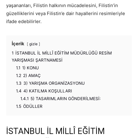
yaşananları, Filistin halkının mücadelesini, Filistin’in
güzelliklerini veya Filistin’e dair hayallerini resimleriyle
ifade edebilirler.
İçerik
gizle
1
İSTANBUL İL MİLLÎ EĞİTİM MÜDÜRLÜĞÜ RESİM
YARIŞMASI ŞARTNAMESİ
1.1
1) KONU
1.2
2) AMAÇ
1.3
3) YARIŞMA ORGANİZASYONU
1.4
4) KATILMA KOŞULLARI
1.4.1
5) TASARIMLARIN GÖNDERİLMESİ:
1.5
ÖDÜLLER
İSTANBUL İL MİLLÎ EĞİTİM