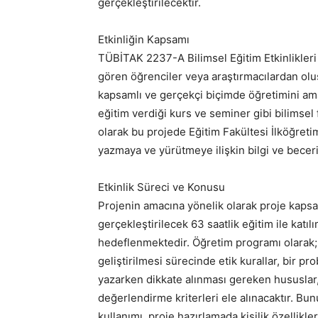
gerçekleştirilecektir.​
Etkinliğin Kapsamı
TÜBİTAK 2237-A Bilimsel Eğitim Etkinlikleri 
gören öğrenciler veya araştırmacılardan oluş
kapsamlı ve gerçekçi biçimde öğretimini ama
eğitim verdiği kurs ve seminer gibi bilimsel
olarak bu projede Eğitim Fakültesi İlköğret
yazmaya ve yürütmeye ilişkin bilgi ve becer
Etkinlik Süreci ve Konusu
Projenin amacına yönelik olarak proje kapsa
gerçekleştirilecek 63 saatlik eğitim ile katıl
hedeflenmektedir. Öğretim programı olarak; p
geliştirilmesi sürecinde etik kurallar, bir 
yazarken dikkate alınması gereken hususlar, 
değerlendirme kriterleri ele alınacaktır. Bunun
kullanımı, proje hazırlamada kişilik özellikl