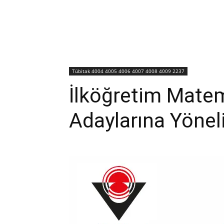
Tübitak 4004 4005 4006 4007 4008 4009 2237
İlköğretim Mate
Adaylarına Yöne