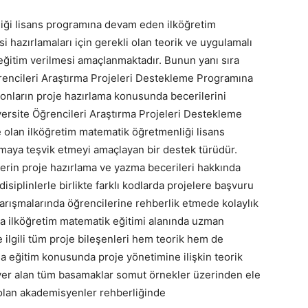
iği lisans programına devam eden ilköğretim
 hazırlamaları için gerekli olan teorik ve uygulamalı
 eğitim verilmesi amaçlanmaktadır. Bunun yanı sıra
ğrencileri Araştırma Projeleri Destekleme Programına
 onların proje hazırlama konusunda becerilerini
ersite Öğrencileri Araştırma Projeleri Destekleme
olan ilköğretim matematik öğretmenliği lisans
pmaya teşvik etmeyi amaçlayan bir destek türüdür.
erin proje hazırlama ve yazma becerileri hakkında
ı disiplinlerle birlikte farklı kodlarda projelere başvuru
 yarışmalarında öğrencilerine rehberlik etmede kolaylık
nda ilköğretim matematik eğitimi alanında uzman
 ilgili tüm proje bileşenleri hem teorik hem de
ma eğitim konusunda proje yönetimine ilişkin teorik
 yer alan tüm basamaklar somut örnekler üzerinden ele
 olan akademisyenler rehberliğinde