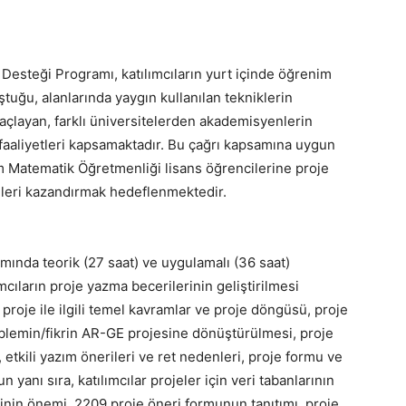
Desteği Programı, katılımcıların yurt içinde öğrenim
tuğu, alanlarında yaygın kullanılan tekniklerin
çlayan, farklı üniversitelerden akademisyenlerin
 faaliyetleri kapsamaktadır. Bu çağrı kapsamına uygun
im Matematik Öğretmenliği lisans öğrencilerine proje
ileri kazandırmak hedeflenmektedir.​
mında teorik (27 saat) ve uygulamalı (36 saat)
ımcıların proje yazma becerilerinin geliştirilmesi
roje ile ilgili temel kavramlar ve proje döngüsü, proje
problemin/fikrin AR-GE projesine dönüştürülmesi, proje
etkili yazım önerileri ve ret nedenleri, proje formu ve
 yanı sıra, katılımcılar projeler için veri tabanlarının
erinin önemi, 2209 proje öneri formunun tanıtımı, proje