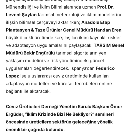
Mühendisliği ve İklim Bilimi alanında uzman
Prof. Dr.
Levent Şaylan
tarımsal meteoroloji ve iklim modellerine
ilişkin bilimsel çerçeveyi aktarırken;
Anadolu Etap
Plantasyon & Taze Ürünler Genel Müdürü Handan Eren
büyük ölçekli üretimde karşılaşılan iklim kaynaklı riskler
ve adaptasyon uygulamalarını paylaşacak.
TARSİM Genel
Müdürü Bekir Engürülü
tarımsal sigortaların yeni
yaklaşım modelini ve risk yönetimindeki güncel
uygulamaları değerlendirecek. İspanya’dan
Federico
Lopez
ise uluslararası ceviz üretiminde kullanılan
adaptasyon modelleri ve küresel tecrübeleri online
bağlantı ile aktaracak.
Ceviz Üreticileri Derneği Yönetim Kurulu Başkanı Ömer
Ergüder, “İklim Krizinde Bizi Ne Bekliyor?” semineri
öncesinde üreticilere sektörün geleceğine yönelik
önemli bir çağrıda bulundu: