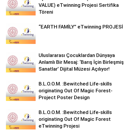
VALUE) eTwinning Projesi Sertifika
Töreni
“EARTH FAMİLY” eTwinning PROJESİ
Uluslararası Çocuklardan Dünyaya
Anlamlı Bir Mesaj: ‘Barış İçin Birleşmiş
Sanatlar’ Dijital Müzesi Açılıyor!
B.L.O.O.M. :Bewitched Life-skills
originating Out Of Magic Forest-
Project Poster Design
B.L.O.O.M. :Bewitched Life-skills
originating Out Of Magic Forest
eTwinning Projesi