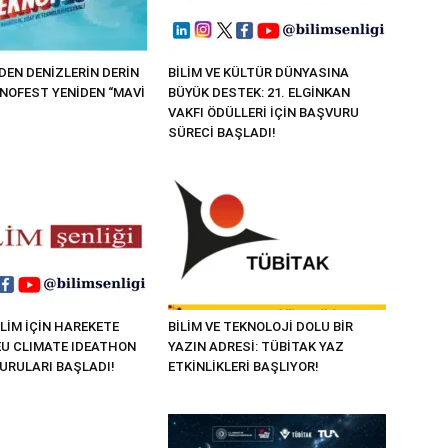
EN DENİZLERİN DERİN
BİLİM VE KÜLTÜR DÜNYASINA
KNOFEST YENİDEN “MAVİ
BÜYÜK DESTEK: 21. ELGİNKAN
VAKFI ÖDÜLLERİ İÇİN BAŞVURU
SÜRECİ BAŞLADI!
LİM İÇİN HAREKETE
BİLİM VE TEKNOLOJİ DOLU BİR
“EU CLIMATE IDEATHON
YAZIN ADRESİ: TÜBİTAK YAZ
VURULARI BAŞLADI!
ETKİNLİKLERİ BAŞLIYOR!