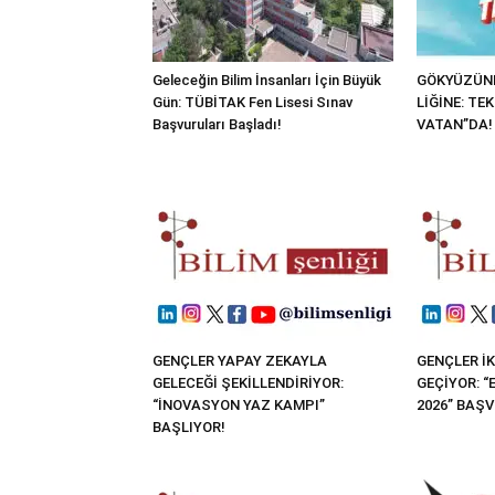
Geleceğin Bilim İnsanları İçin Büyük
GÖKYÜZÜND
Gün: TÜBİTAK Fen Lisesi Sınav
LİĞİNE: TE
Başvuruları Başladı!
VATAN”DA!
GENÇLER YAPAY ZEKAYLA
GENÇLER İK
GELECEĞİ ŞEKİLLENDİRİYOR:
GEÇİYOR: 
“İNOVASYON YAZ KAMPI”
2026” BAŞ
BAŞLIYOR!