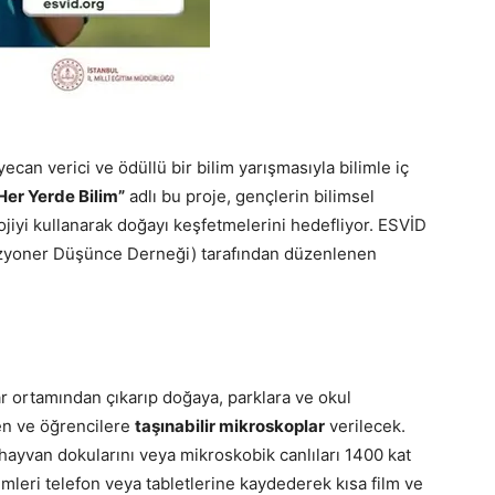
yecan verici ve ödüllü bir bilim yarışmasıyla bilimle iç
Her Yerde Bilim”
adlı bu proje, gençlerin bilimsel
jiyi kullanarak doğayı keşfetmelerini hedefliyor. ESVİD
izyoner Düşünce Derneği) tarafından düzenlenen
ar ortamından çıkarıp doğaya, parklara ve okul
en ve öğrencilere
taşınabilir mikroskoplar
verilecek.
 hayvan dokularını veya mikroskobik canlıları 1400 kat
leri telefon veya tabletlerine kaydederek kısa film ve