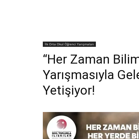
İlk Orta Okul Öğrenci Yarışmaları
“Her Zaman Bilim
Yarışmasıyla Gele
Yetişiyor!