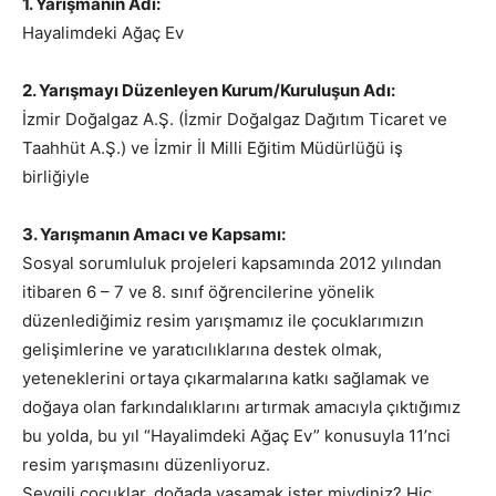
1. Yarışmanın Adı:
Hayalimdeki Ağaç Ev
2. Yarışmayı Düzenleyen Kurum/Kuruluşun Adı:
İzmir Doğalgaz A.Ş. (İzmir Doğalgaz Dağıtım Ticaret ve
Taahhüt A.Ş.) ve İzmir İl Milli Eğitim Müdürlüğü iş
birliğiyle
3. Yarışmanın Amacı ve Kapsamı:
Sosyal sorumluluk projeleri kapsamında 2012 yılından
itibaren 6 – 7 ve 8. sınıf öğrencilerine yönelik
düzenlediğimiz resim yarışmamız ile çocuklarımızın
gelişimlerine ve yaratıcılıklarına destek olmak,
yeteneklerini ortaya çıkarmalarına katkı sağlamak ve
doğaya olan farkındalıklarını artırmak amacıyla çıktığımız
bu yolda, bu yıl “Hayalimdeki Ağaç Ev” konusuyla 11’nci
resim yarışmasını düzenliyoruz.
Sevgili çocuklar, doğada yaşamak ister miydiniz? Hiç