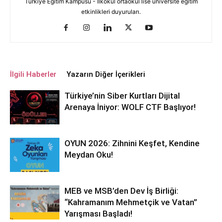
Türkiye Eğitim Kampüsü - İlkokul ortaokul lise üniversite eğitim
etkinlikleri duyuruları.
İlgili Haberler
Yazarın Diğer İçerikleri
Türkiye’nin Siber Kurtları Dijital
Arenaya İniyor: WOLF CTF Başlıyor!
OYUN 2026: Zihnini Keşfet, Kendine
Meydan Oku!
MEB ve MSB’den Dev İş Birliği:
“Kahramanım Mehmetçik ve Vatan”
Yarışması Başladı!