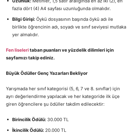
Uzunluk:
Metinler, 1,5 satır aralığında en az iki (2), en
fazla dört (4) A4 sayfası uzunluğunda olmalıdır.
Bilgi Girişi:
Öykü dosyasının başında öykü adı ile
birlikte öğrencinin adı, soyadı ve sınıf seviyesi mutlaka
yer almalıdır.
Fen liseleri
taban puanları ve yüzdelik dilimleri için
sayfamızı takip ediniz.
Büyük Ödüller Genç Yazarları Bekliyor
Yarışmada her sınıf kategorisi (5, 6, 7 ve 8. sınıflar) için
ayrı değerlendirme yapılacak ve her kategoride ilk üçe
giren öğrencilere şu ödüller takdim edilecektir:
Birincilik Ödülü:
30.000 TL
İkincilik Ödülü:
20.000 TL