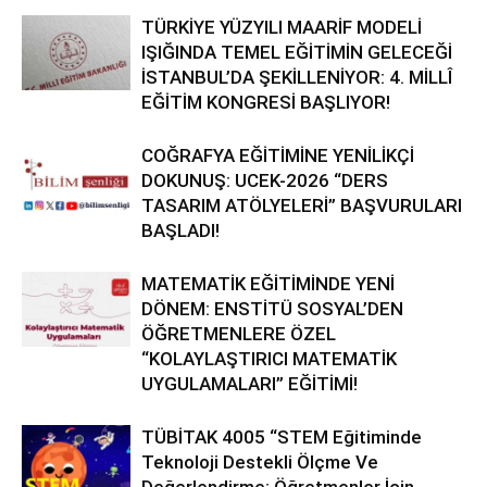
TÜRKİYE YÜZYILI MAARİF MODELİ
IŞIĞINDA TEMEL EĞİTİMİN GELECEĞİ
İSTANBUL’DA ŞEKİLLENİYOR: 4. MİLLÎ
EĞİTİM KONGRESİ BAŞLIYOR!
COĞRAFYA EĞİTİMİNE YENİLİKÇİ
DOKUNUŞ: UCEK-2026 “DERS
TASARIM ATÖLYELERİ” BAŞVURULARI
BAŞLADI!
MATEMATİK EĞİTİMİNDE YENİ
DÖNEM: ENSTİTÜ SOSYAL’DEN
ÖĞRETMENLERE ÖZEL
“KOLAYLAŞTIRICI MATEMATİK
UYGULAMALARI” EĞİTİMİ!
TÜBİTAK 4005 “STEM Eğitiminde
Teknoloji Destekli Ölçme Ve