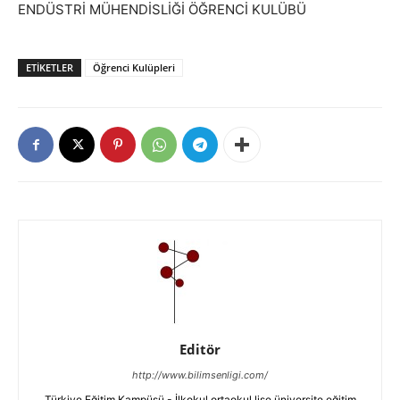
ENDÜSTRİ MÜHENDİSLİĞİ ÖĞRENCİ KULÜBÜ
ETIKETLER
Öğrenci Kulüpleri
Editör
http://www.bilimsenligi.com/
Türkiye Eğitim Kampüsü - İlkokul ortaokul lise üniversite eğitim