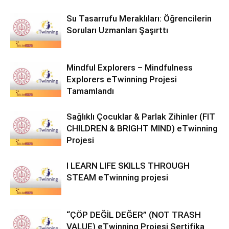
Su Tasarrufu Meraklıları: Öğrencilerin
Soruları Uzmanları Şaşırttı
Mindful Explorers – Mindfulness
Explorers eTwinning Projesi
Tamamlandı
Sağlıklı Çocuklar & Parlak Zihinler (FIT
CHILDREN & BRIGHT MIND) eTwinning
Projesi
I LEARN LIFE SKILLS THROUGH
STEAM eTwinning projesi
“ÇÖP DEĞİL DEĞER” (NOT TRASH
VALUE) eTwinning Projesi Sertifika