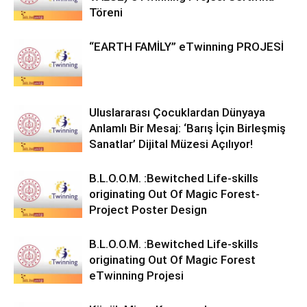
Töreni
“EARTH FAMİLY” eTwinning PROJESİ
Uluslararası Çocuklardan Dünyaya
Anlamlı Bir Mesaj: ‘Barış İçin Birleşmiş
Sanatlar’ Dijital Müzesi Açılıyor!
B.L.O.O.M. :Bewitched Life-skills
originating Out Of Magic Forest-
Project Poster Design
B.L.O.O.M. :Bewitched Life-skills
originating Out Of Magic Forest
eTwinning Projesi