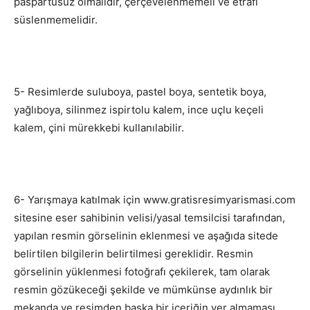
paspartusuz olmalıdır, çerçevelenmemeli ve etrafı
süslenmemelidir.
5- Resimlerde suluboya, pastel boya, sentetik boya,
yağlıboya, silinmez ispirtolu kalem, ince uçlu keçeli
kalem, çini mürekkebi kullanılabilir.
6- Yarışmaya katılmak için www.gratisresimyarismasi.com
sitesine eser sahibinin velisi/yasal temsilcisi tarafından,
yapılan resmin görselinin eklenmesi ve aşağıda sitede
belirtilen bilgilerin belirtilmesi gereklidir. Resmin
görselinin yüklenmesi fotoğrafı çekilerek, tam olarak
resmin gözükeceği şekilde ve mümkünse aydınlık bir
mekanda ve resimden başka bir içeriğin yer almaması